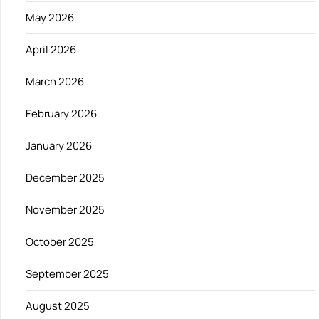
May 2026
April 2026
March 2026
February 2026
January 2026
December 2025
November 2025
October 2025
September 2025
August 2025