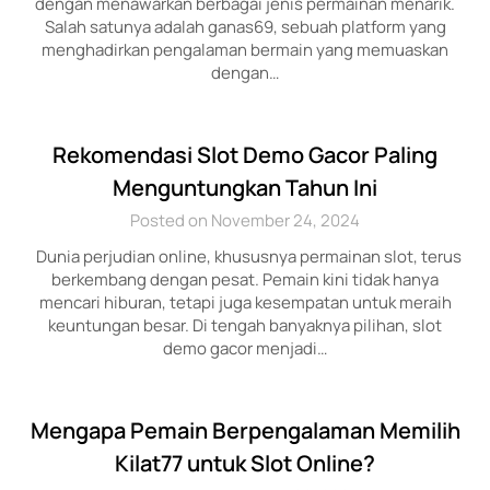
dengan menawarkan berbagai jenis permainan menarik.
Salah satunya adalah ganas69, sebuah platform yang
menghadirkan pengalaman bermain yang memuaskan
dengan…
Rekomendasi Slot Demo Gacor Paling
Menguntungkan Tahun Ini
Posted on November 24, 2024
Dunia perjudian online, khususnya permainan slot, terus
berkembang dengan pesat. Pemain kini tidak hanya
mencari hiburan, tetapi juga kesempatan untuk meraih
keuntungan besar. Di tengah banyaknya pilihan, slot
demo gacor menjadi…
Mengapa Pemain Berpengalaman Memilih
Kilat77 untuk Slot Online?