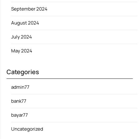
September 2024
August 2024
July 2024
May 2024
Categories
admin77
bank77
bayar77
Uncategorized