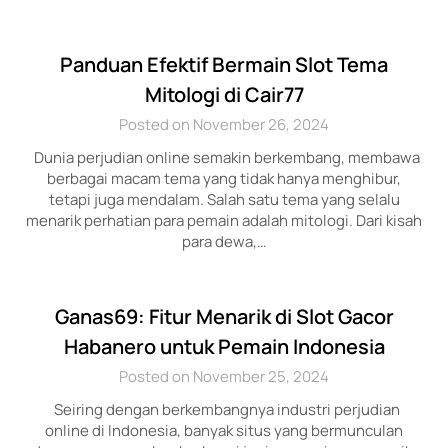
Panduan Efektif Bermain Slot Tema
Mitologi di Cair77
Posted on November 26, 2024
Dunia perjudian online semakin berkembang, membawa
berbagai macam tema yang tidak hanya menghibur,
tetapi juga mendalam. Salah satu tema yang selalu
menarik perhatian para pemain adalah mitologi. Dari kisah
para dewa,…
Ganas69: Fitur Menarik di Slot Gacor
Habanero untuk Pemain Indonesia
Posted on November 25, 2024
Seiring dengan berkembangnya industri perjudian
online di Indonesia, banyak situs yang bermunculan