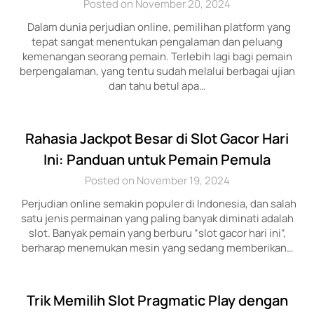
Posted on November 20, 2024
Dalam dunia perjudian online, pemilihan platform yang
tepat sangat menentukan pengalaman dan peluang
kemenangan seorang pemain. Terlebih lagi bagi pemain
berpengalaman, yang tentu sudah melalui berbagai ujian
dan tahu betul apa…
Rahasia Jackpot Besar di Slot Gacor Hari
Ini: Panduan untuk Pemain Pemula
Posted on November 19, 2024
Perjudian online semakin populer di Indonesia, dan salah
satu jenis permainan yang paling banyak diminati adalah
slot. Banyak pemain yang berburu “slot gacor hari ini”,
berharap menemukan mesin yang sedang memberikan…
Trik Memilih Slot Pragmatic Play dengan