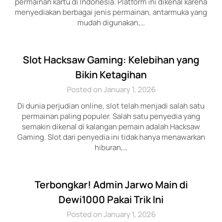
permainan kartu di Indonesia. Platform ini dikenal karena
menyediakan berbagai jenis permainan, antarmuka yang
mudah digunakan,…
Slot Hacksaw Gaming: Kelebihan yang
Bikin Ketagihan
Posted on January 1, 2026
Di dunia perjudian online, slot telah menjadi salah satu
permainan paling populer. Salah satu penyedia yang
semakin dikenal di kalangan pemain adalah Hacksaw
Gaming. Slot dari penyedia ini tidak hanya menawarkan
hiburan,…
Terbongkar! Admin Jarwo Main di
Dewi1000 Pakai Trik Ini
Posted on January 1, 2026