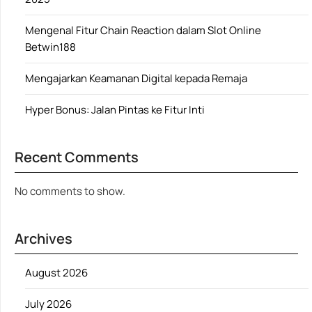
Mengenal Fitur Chain Reaction dalam Slot Online
Betwin188
Mengajarkan Keamanan Digital kepada Remaja
Hyper Bonus: Jalan Pintas ke Fitur Inti
Recent Comments
No comments to show.
Archives
August 2026
July 2026