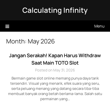
Skip
Calculating Infinity
to
content
Menu
Month:
May 2026
Jangan Serakah! Kapan Harus Withdraw
Saat Main TOTO Slot
Posted on May 31, 2026
Bermain game slot online memang punya daya tarik
tersendiri. Visual yang menarik, efek suara yang seru,
serta peluang menang yang datang secara tiba-tiba
membuat banyak orang betah berlama-lama. Salah satu
permainan yang…