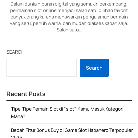
Dalam dunia hiburan digital yang semakin berkembang,
permainan slot online menjadi salah satu pilihan favorit
banyak orang karena menawarkan pengalaman bermain
yang seru, penuh warna, dan mudah diakses kapan saja.
Salah satu…
SEARCH
Search
Recent Posts
Tipe-Tipe Pemain Slot di “slot”: Kamu Masuk Kategori
Mana?
Bedah Fitur Bonus Buy di Game Slot Habanero Terpopuler
2025