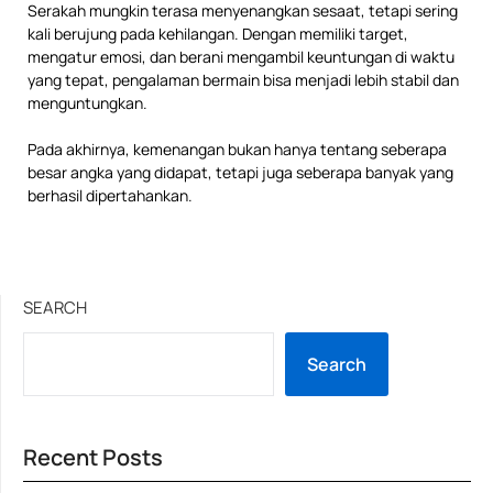
Serakah mungkin terasa menyenangkan sesaat, tetapi sering
kali berujung pada kehilangan. Dengan memiliki target,
mengatur emosi, dan berani mengambil keuntungan di waktu
yang tepat, pengalaman bermain bisa menjadi lebih stabil dan
menguntungkan.
Pada akhirnya, kemenangan bukan hanya tentang seberapa
besar angka yang didapat, tetapi juga seberapa banyak yang
berhasil dipertahankan.
SEARCH
Search
Recent Posts