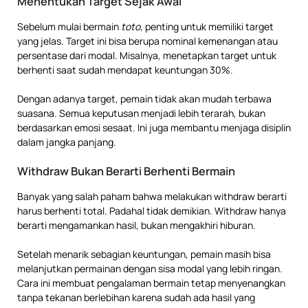
Menentukan Target Sejak Awal
Sebelum mulai bermain
toto
, penting untuk memiliki target
yang jelas. Target ini bisa berupa nominal kemenangan atau
persentase dari modal. Misalnya, menetapkan target untuk
berhenti saat sudah mendapat keuntungan 30%.
Dengan adanya target, pemain tidak akan mudah terbawa
suasana. Semua keputusan menjadi lebih terarah, bukan
berdasarkan emosi sesaat. Ini juga membantu menjaga disiplin
dalam jangka panjang.
Withdraw Bukan Berarti Berhenti Bermain
Banyak yang salah paham bahwa melakukan withdraw berarti
harus berhenti total. Padahal tidak demikian. Withdraw hanya
berarti mengamankan hasil, bukan mengakhiri hiburan.
Setelah menarik sebagian keuntungan, pemain masih bisa
melanjutkan permainan dengan sisa modal yang lebih ringan.
Cara ini membuat pengalaman bermain tetap menyenangkan
tanpa tekanan berlebihan karena sudah ada hasil yang