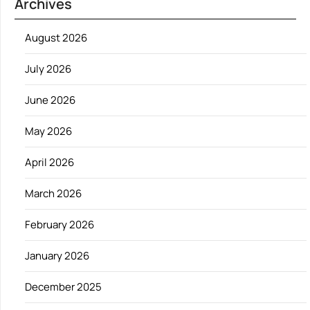
Archives
August 2026
July 2026
June 2026
May 2026
April 2026
March 2026
February 2026
January 2026
December 2025