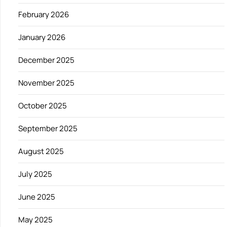
February 2026
January 2026
December 2025
November 2025
October 2025
September 2025
August 2025
July 2025
June 2025
May 2025