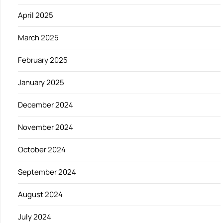
April 2025
March 2025
February 2025
January 2025
December 2024
November 2024
October 2024
September 2024
August 2024
July 2024