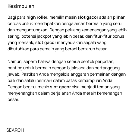
Kesimpulan
Bagi para
high roller
, memilih mesin
slot gacor
adalah pilihan
cerdas untuk mendapatkan pengalaman bermain yang seru
dan menguntungkan. Dengan peluang kemenangan yang lebih
sering, potensi jackpot yang lebih besar, dan fitur-fitur bonus
yang menarik,
slot gacor
menyediakan segala yang
dibutuhkan para pemain yang berani bertaruh besar.
Namun, seperti halnya dengan semua bentuk perjudian,
penting untuk bermain dengan bijaksana dan bertanggung
jawab. Pastikan Anda mengelola anggaran permainan dengan
baik dan selalu bermain dalam batas kemampuan Anda.
Dengan begitu, mesin
slot gacor
bisa menjadi teman yang
menyenangkan dalam perjalanan Anda meraih kemenangan
besar.
SEARCH