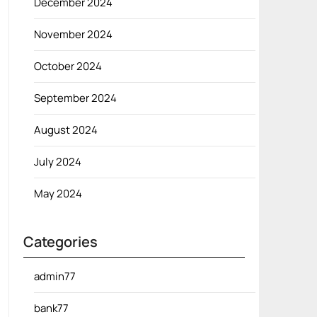
December 2024
November 2024
October 2024
September 2024
August 2024
July 2024
May 2024
Categories
admin77
bank77