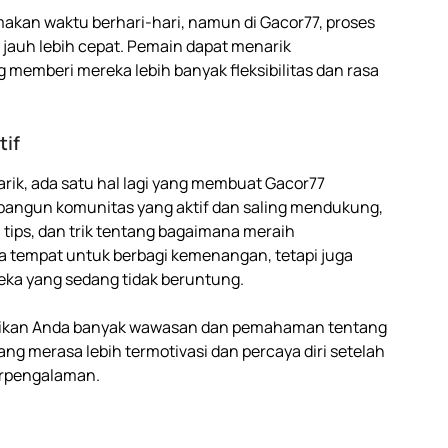
emakan waktu berhari-hari, namun di Gacor77, proses
 jauh lebih cepat. Pemain dapat menarik
emberi mereka lebih banyak fleksibilitas dan rasa
tif
arik, ada satu hal lagi yang membuat Gacor77
bangun komunitas yang aktif dan saling mendukung,
tips, dan trik tentang bagaimana meraih
a tempat untuk berbagi kemenangan, tetapi juga
ka yang sedang tidak beruntung.
rikan Anda banyak wawasan dan pemahaman tentang
ng merasa lebih termotivasi dan percaya diri setelah
erpengalaman.