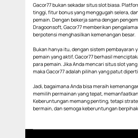
Gacor77 bukan sekadar situs slot biasa. Plat
tinggi, fitur bonus yang menggugah selera, dan 
pemain. Dengan bekerja sama dengan pengemb
Dragoonsoft, Gacor77 memberikan pengalaman 
berpotensi menghasilkan kemenangan besar.
Bukan hanya itu, dengan sistem pembayaran y
pemain yang aktif, Gacor77 berhasil mencipt
para pemain. Jika Anda mencari situs slot ya
maka Gacor77 adalah pilihan yang patut diper
Jadi, bagaimana Anda bisa meraih kemenanga
memilih permainan yang tepat, memanfaatkan f
Keberuntungan memang penting, tetapi strategi
bermain, dan semoga keberuntungan berpihak