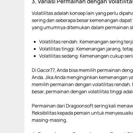
3. Variasi Permainan dengan Volatilit
Volatilitas adalah konsep lain yang perlu dipa
sering dan seberapa besar kemenangan dapat ter
yang umumnya ditemukan dalam permainan sl
Volatilitas rendah: Kemenangan sering terj
Volatilitas tinggi: Kemenangan jarang, teta
Volatilitas sedang: Kemenangan cukup seri
Di Gacor77, Anda bisa memilih permainan deng
Anda. Jika Anda menginginkan kemenangan yang
memilih permainan dengan volatilitas rendah.
besar, permainan dengan volatilitas tinggi adal
Permainan dari Dragoonsoft sering kali menawa
fleksibilitas kepada pemain untuk menyesuai
masing-masing.