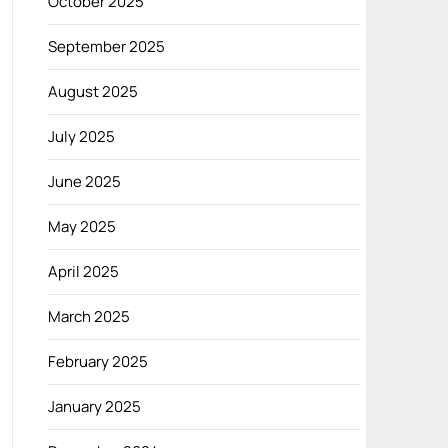
October 2025
September 2025
August 2025
July 2025
June 2025
May 2025
April 2025
March 2025
February 2025
January 2025