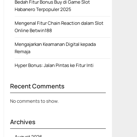
Bedah Fitur Bonus Buy di Game Slot
Habanero Terpopuler 2025
Mengenal Fitur Chain Reaction dalam Slot
Online Betwin188
Mengajarkan Keamanan Digital kepada
Remaja
Hyper Bonus: Jalan Pintas ke Fitur Inti
Recent Comments
No comments to show.
Archives
August 2026