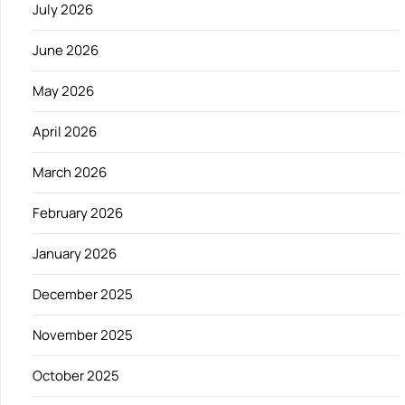
July 2026
June 2026
May 2026
April 2026
March 2026
February 2026
January 2026
December 2025
November 2025
October 2025