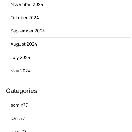
November 2024
October 2024
September 2024
August 2024
July 2024
May 2024
Categories
admin77
bank77
bayar77