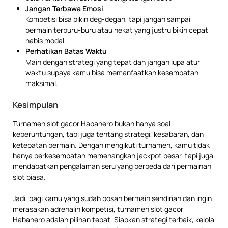
Jangan Terbawa Emosi
Kompetisi bisa bikin deg-degan, tapi jangan sampai
bermain terburu-buru atau nekat yang justru bikin cepat
habis modal.
Perhatikan Batas Waktu
Main dengan strategi yang tepat dan jangan lupa atur
waktu supaya kamu bisa memanfaatkan kesempatan
maksimal.
Kesimpulan
Turnamen slot gacor Habanero bukan hanya soal
keberuntungan, tapi juga tentang strategi, kesabaran, dan
ketepatan bermain. Dengan mengikuti turnamen, kamu tidak
hanya berkesempatan memenangkan jackpot besar, tapi juga
mendapatkan pengalaman seru yang berbeda dari permainan
slot biasa.
Jadi, bagi kamu yang sudah bosan bermain sendirian dan ingin
merasakan adrenalin kompetisi, turnamen slot gacor
Habanero adalah pilihan tepat. Siapkan strategi terbaik, kelola