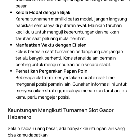
besar.
Kelola Modal dengan Bijak
Karena turnamen memiliki batas modal, jangan langsung
habiskan semuanya di putaran awal. Mainkan taruhan
kecil dulu untuk menguji keberuntungan dan naikkan
taruhan saat peluang mulai terlihat.
Manfaatkan Waktu dengan Efisien
Fokus bermain saat turnamen berlangsung dan jangan
terlalu banyak berhenti. Konsistensi dalam bermain
penting untuk mengumpulkan poin secara stabil.
Perhatikan Pergerakan Papan Poin
Beberapa platform menyediakan update real-time
mengenai posisi pemain lain. Gunakan informasi ini untuk
menyesuaikan strategi, misalnya menaikkan taruhan jika
kamu perlu mengejar posisi.
Keuntungan Mengikuti Turnamen Slot Gacor
Habanero
Selain hadiah uang besar, ada banyak keuntungan lain yang
bisa kamu dapatkan: