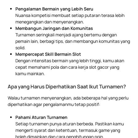
Pengalaman Bermain yang Lebih Seru
Nuansa kompetisi membuat setiap putaran terasa lebih
menegangkan dan menyenangkan.
Membangun Jaringan dan Komunitas
Turnamen seringkali menjadi ajang bertemu dengan
pemain lain, berbagi tips, dan membangun komunitas yang
solid.
Mempercepat Skill Bermain Slot
Dengan intensitas bermain yang lebih tinggi, kamu akan
cepat memahami pola dan cara kerja slot gacor yang
kamu mainkan.
Apa yang Harus Diperhatikan Saat Ikut Turnamen?
Walau turnamen menyenangkan, ada beberapa hal yang perlu
diperhatikan agar pengalamanmu tetap positif:
Pahami Aturan Turnamen
Setiap turnamen punya aturan berbeda. Pastikan kamu
mengerti syarat dan ketentuan, termasuk game yang
boleh dimainkan dan cara penghitungan poin.