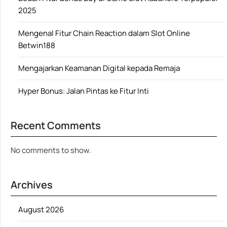
2025
Mengenal Fitur Chain Reaction dalam Slot Online
Betwin188
Mengajarkan Keamanan Digital kepada Remaja
Hyper Bonus: Jalan Pintas ke Fitur Inti
Recent Comments
No comments to show.
Archives
August 2026