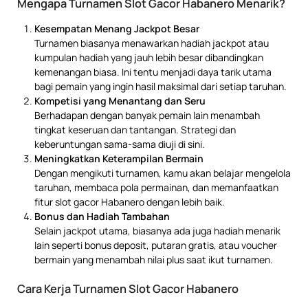
Mengapa Turnamen Slot Gacor Habanero Menarik?
Kesempatan Menang Jackpot Besar
Turnamen biasanya menawarkan hadiah jackpot atau
kumpulan hadiah yang jauh lebih besar dibandingkan
kemenangan biasa. Ini tentu menjadi daya tarik utama
bagi pemain yang ingin hasil maksimal dari setiap taruhan.
Kompetisi yang Menantang dan Seru
Berhadapan dengan banyak pemain lain menambah
tingkat keseruan dan tantangan. Strategi dan
keberuntungan sama-sama diuji di sini.
Meningkatkan Keterampilan Bermain
Dengan mengikuti turnamen, kamu akan belajar mengelola
taruhan, membaca pola permainan, dan memanfaatkan
fitur slot gacor Habanero dengan lebih baik.
Bonus dan Hadiah Tambahan
Selain jackpot utama, biasanya ada juga hadiah menarik
lain seperti bonus deposit, putaran gratis, atau voucher
bermain yang menambah nilai plus saat ikut turnamen.
Cara Kerja Turnamen Slot Gacor Habanero