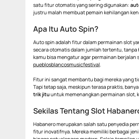
satu fitur otomatis yang sering digunakan:
aut
justru malah membuat pemain kehilangan ken
Apa Itu Auto Spin?
Auto spin adalah fitur dalam permainan slo
secara otomatis dalam jumlah tertentu, tanpa 
kamu bisa mengatur agar permainan berjalan se
pueblosblancosmusicfestival
.
Fitur ini sangat membantu bagi mereka yang ti
Tapi tetap saja, meskipun terasa praktis, banya
trik jitu
untuk memenangkan permainan slot, 
Sekilas Tentang Slot Habaner
Habanero merupakan salah satu penyedia perm
fitur inovatifnya. Mereka memiliki berbagai jeni