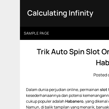
Skip
to
Calculating Infinity
content
SAMPLE PAGE
Trik Auto Spin Slot O
Hab
Posted o
Dalam dunia perjudian online, permainan
slot
kesederhanaannya dan potensi kemenangannya
cukup populer adalah
Habanero
, yang dikenal
Namun, di balik tampilan yang menarik, banya