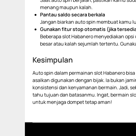
Saat auto spin berjalan, pastikan kamu su
menang maupun kalah.
Pantau saldo secara berkala
Jangan biarkan auto spin membuat kamu lu
Gunakan fitur stop otomatis (jika tersedi
Beberapa slot Habanero menyediakan opsi
besar atau kalah sejumlah tertentu. Gunaka
Kesimpulan
Auto spin dalam permainan slot Habanero bisa
asalkan digunakan dengan bijak. Ia bukan ja
konsistensi dan kenyamanan bermain. Jadi, s
tahu tujuan dan batasanmu. Ingat, bermain slot
untuk menjaga dompet tetap aman!