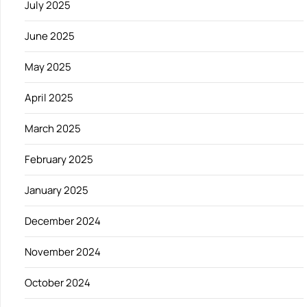
July 2025
June 2025
May 2025
April 2025
March 2025
February 2025
January 2025
December 2024
November 2024
October 2024