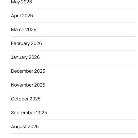
May 2026
April 2026
March 2026
February 2026
January 2026
December 2025
November 2025
October 2025
September 2025
August 2025