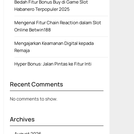
Bedah Fitur Bonus Buy di Game Slot
Habanero Terpopuler 2025
Mengenal Fitur Chain Reaction dalam Slot
Online Betwin188
Mengajarkan Keamanan Digital kepada
Remaja
Hyper Bonus: Jalan Pintas ke Fitur Inti
Recent Comments
No comments to show.
Archives
August 2026