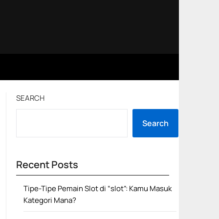
SEARCH
Search
Recent Posts
Tipe-Tipe Pemain Slot di “slot”: Kamu Masuk
Kategori Mana?