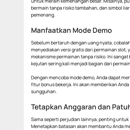
untuk meraih kemenangan besar. Misalnya, pu
bermain tanpa risiko tambahan, dan simbol l
pemenang.
Manfaatkan Mode Demo
Sebelum bertaruh dengan uang nyata, cobala
menyediakan versi gratis dari permainan slo
mekanisme permainan tanpa risiko. Ini sangat
kejutan sering kali menjadi bagian dari permai
Dengan mencoba mode demo, Anda dapat meng
fitur bonus bekerja. Ini akan memberikan And
sungguhan.
Tetapkan Anggaran dan Patuh
Sama seperti perjudian lainnya, penting untu
Menetapkan batasan akan membantu Anda menj