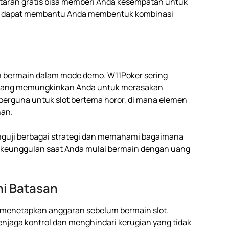
taran gratis bisa memberi Anda kesempatan untuk
iar dapat membantu Anda membentuk kombinasi
h bermain dalam mode demo. W11Poker sering
t, yang memungkinkan Anda untuk merasakan
 berguna untuk slot bertema horor, di mana elemen
nan.
uji berbagai strategi dan memahami bagaimana
a keunggulan saat Anda mulai bermain dengan uang
i Batasan
k menetapkan anggaran sebelum bermain slot.
aga kontrol dan menghindari kerugian yang tidak