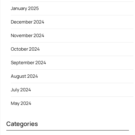
January 2025
December 2024
November 2024
October 2024
September 2024
August 2024
July 2024
May 2024
Categories