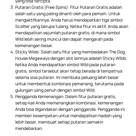
yang bisa tercipta.
Putaran Gratis (Free Spins): Fitur Putaran Gratis adalah
salah satu yang paling dinanti oleh para pemain. Untuk
mengaktifkannya, Anda harus mendapatkan tiga simbol
Scatter yang berupa tulang. Ketika fitur ini aktif, Anda akan
mendapatkan sejumlah putaran gratis, di mana simbol
Wild lebih sering muncul dan dapat mengarah pada
kemenangan besar.
Sticky Wilds: Salah satu fitur yang membedakan The Dog
House Megaways dengan slot lainnya adalah Sticky Wilds.
Ketika Anda mendapatkan simbol Wild pada putaran
gratis, simbol tersebut akan tetap berada di tempatnya
selama sisa putaran. Ini membuka peluang lebih besar
untuk membentuk kombinasi pemenang, terutama pada
gulungan yang penuh dengan simbol Wild.
Pengganda Kemenangan: Dalam fitur putaran gratis,
setiap kali Anda memenangkan kombinasi, kemenangan
Anda bisa digandakan dengan pengganda. Pengganda ini
memberi kesempatan untuk mendapatkan hadiah yang
lebih besar, membuat setiap putaran semakin
mendebarkan.