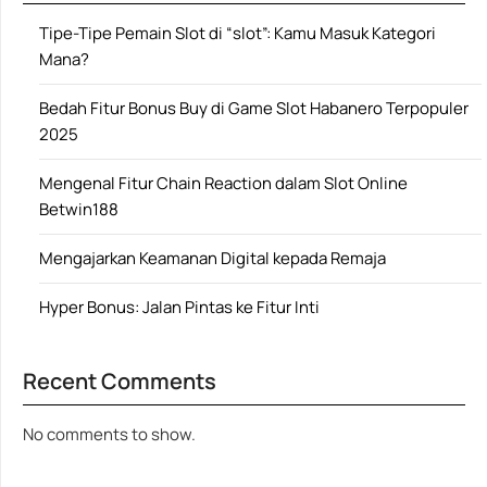
Tipe-Tipe Pemain Slot di “slot”: Kamu Masuk Kategori
Mana?
Bedah Fitur Bonus Buy di Game Slot Habanero Terpopuler
2025
Mengenal Fitur Chain Reaction dalam Slot Online
Betwin188
Mengajarkan Keamanan Digital kepada Remaja
Hyper Bonus: Jalan Pintas ke Fitur Inti
Recent Comments
No comments to show.