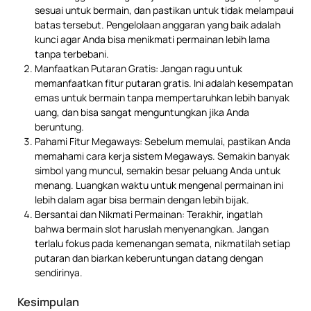
sesuai untuk bermain, dan pastikan untuk tidak melampaui
batas tersebut. Pengelolaan anggaran yang baik adalah
kunci agar Anda bisa menikmati permainan lebih lama
tanpa terbebani.
Manfaatkan Putaran Gratis: Jangan ragu untuk
memanfaatkan fitur putaran gratis. Ini adalah kesempatan
emas untuk bermain tanpa mempertaruhkan lebih banyak
uang, dan bisa sangat menguntungkan jika Anda
beruntung.
Pahami Fitur Megaways: Sebelum memulai, pastikan Anda
memahami cara kerja sistem Megaways. Semakin banyak
simbol yang muncul, semakin besar peluang Anda untuk
menang. Luangkan waktu untuk mengenal permainan ini
lebih dalam agar bisa bermain dengan lebih bijak.
Bersantai dan Nikmati Permainan: Terakhir, ingatlah
bahwa bermain slot haruslah menyenangkan. Jangan
terlalu fokus pada kemenangan semata, nikmatilah setiap
putaran dan biarkan keberuntungan datang dengan
sendirinya.
Kesimpulan