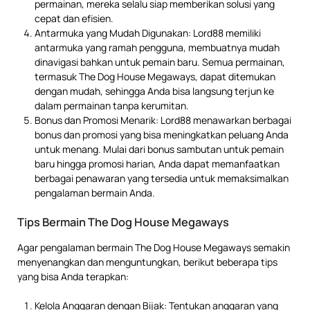
permainan, mereka selalu siap memberikan solusi yang
cepat dan efisien.
Antarmuka yang Mudah Digunakan: Lord88 memiliki
antarmuka yang ramah pengguna, membuatnya mudah
dinavigasi bahkan untuk pemain baru. Semua permainan,
termasuk The Dog House Megaways, dapat ditemukan
dengan mudah, sehingga Anda bisa langsung terjun ke
dalam permainan tanpa kerumitan.
Bonus dan Promosi Menarik: Lord88 menawarkan berbagai
bonus dan promosi yang bisa meningkatkan peluang Anda
untuk menang. Mulai dari bonus sambutan untuk pemain
baru hingga promosi harian, Anda dapat memanfaatkan
berbagai penawaran yang tersedia untuk memaksimalkan
pengalaman bermain Anda.
Tips Bermain The Dog House Megaways
Agar pengalaman bermain The Dog House Megaways semakin
menyenangkan dan menguntungkan, berikut beberapa tips
yang bisa Anda terapkan:
Kelola Anggaran dengan Bijak: Tentukan anggaran yang