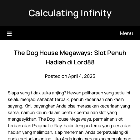
Skip
Calculating Infinity
to
content
Menu
The Dog House Megaways: Slot Penuh
Hadiah di Lord88
Posted on April 4, 2025
Siapa yang tidak suka anjing? Hewan peliharaan yang setia ini
selalu menjadi sahabat terbaik, penuh keceriaan dan kasih
sayang. Kini, bayangkan Anda bisa merasakan keceriaan yang
sama, namun kali ini dalam bentuk permainan slot yang
mengasyikkan. The Dog House Megaways, permainan slot
terbaru dari Pragmatic Play, hadir dengan tema yang ceria dan
hadiah yang melimpah, siap menemani Anda berpetualang di
dunia perjudian online. Jika Anda ingin merasakan pengalaman