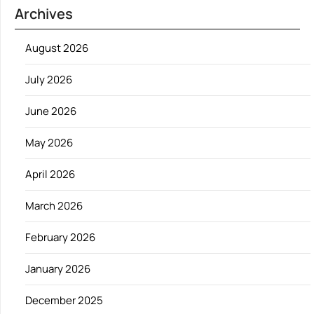
Archives
August 2026
July 2026
June 2026
May 2026
April 2026
March 2026
February 2026
January 2026
December 2025