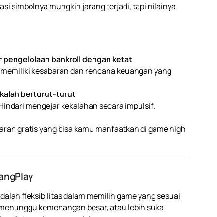
si simbolnya mungkin jarang terjadi, tapi nilainya
r pengelolaan bankroll dengan ketat
 memiliki kesabaran dan rencana keuangan yang
kalah berturut-turut
ndari mengejar kekalahan secara impulsif.
ran gratis yang bisa kamu manfaatkan di game high
angPlay
dalah fleksibilitas dalam memilih game yang sesuai
 menunggu kemenangan besar, atau lebih suka