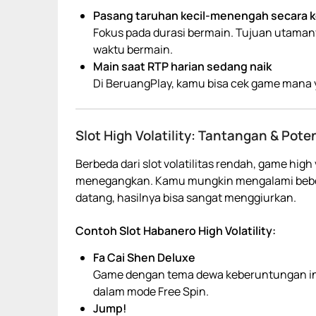
Pasang taruhan kecil-menengah secara 
Fokus pada durasi bermain. Tujuan utama
waktu bermain.
Main saat RTP harian sedang naik
Di BeruangPlay, kamu bisa cek game mana ya
Slot High Volatility: Tantangan & Pote
Berbeda dari slot volatilitas rendah, game hig
menegangkan. Kamu mungkin mengalami bebera
datang, hasilnya bisa sangat menggiurkan.
Contoh Slot Habanero High Volatility:
Fa Cai Shen Deluxe
Game dengan tema dewa keberuntungan in
dalam mode Free Spin.
Jump!