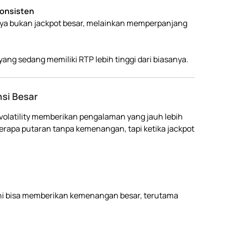
konsisten
nya bukan jackpot besar, melainkan memperpanjang
ng sedang memiliki RTP lebih tinggi dari biasanya.
nsi Besar
h volatility memberikan pengalaman yang jauh lebih
pa putaran tanpa kemenangan, tapi ketika jackpot
i bisa memberikan kemenangan besar, terutama