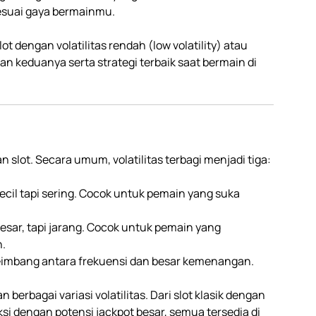
sesuai gaya bermainmu.
t dengan volatilitas rendah (low volatility) atau
daan keduanya serta strategi terbaik saat bermain di
n slot. Secara umum, volatilitas terbagi menjadi tiga:
il tapi sering. Cocok untuk pemain yang suka
sar, tapi jarang. Cocok untuk pemain yang
h.
eimbang antara frekuensi dan besar kemenangan.
berbagai variasi volatilitas. Dari slot klasik dengan
 dengan potensi jackpot besar, semua tersedia di