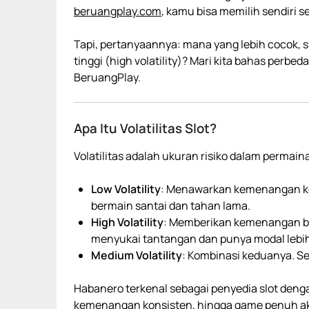
beruangplay.com
, kamu bisa memilih sendiri 
Tapi, pertanyaannya: mana yang lebih cocok, slo
tinggi (high volatility)? Mari kita bahas perbe
BeruangPlay.
Apa Itu Volatilitas Slot?
Volatilitas adalah ukuran risiko dalam permaina
Low Volatility
: Menawarkan kemenangan kec
bermain santai dan tahan lama.
High Volatility
: Memberikan kemenangan be
menyukai tantangan dan punya modal lebi
Medium Volatility
: Kombinasi keduanya. S
Habanero terkenal sebagai penyedia slot dengan 
kemenangan konsisten, hingga game penuh aksi