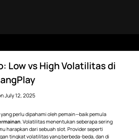
 Low vs High Volatilitas di
angPlay
n July 12, 2025
ng yang perlu dipahami oleh pemain—baik pemula
permainan
. Volatilitas menentukan seberapa sering
 harapkan dari sebuah slot. Provider seperti
an tingkat volatilitas yang berbeda-beda, dan di