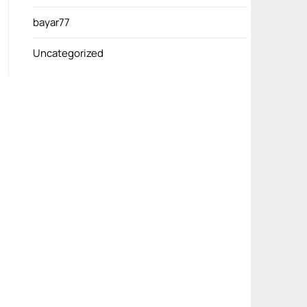
bayar77
Uncategorized