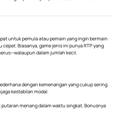
 tepat untuk pemula atau pemain yang ingin bermain
 cepat. Biasanya, game jenis ini punya RTP yang
nerus—walaupun dalam jumlah kecil.
n sederhana dengan kemenangan yang cukup sering.
jaga kestabilan modal.
ak putaran menang dalam waktu singkat. Bonusnya