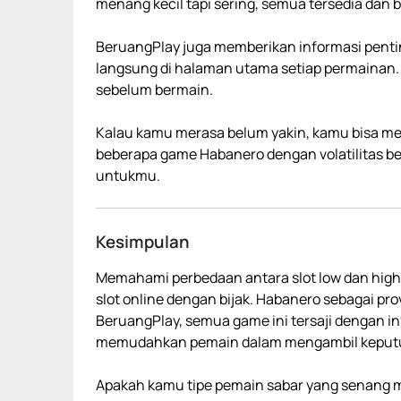
menang kecil tapi sering, semua tersedia dan 
BeruangPlay juga memberikan informasi penting
langsung di halaman utama setiap permainan.
sebelum bermain.
Kalau kamu merasa belum yakin, kamu bisa m
beberapa game Habanero dengan volatilitas be
untukmu.
Kesimpulan
Memahami perbedaan antara slot low dan high 
slot online dengan bijak. Habanero sebagai pr
BeruangPlay, semua game ini tersaji dengan i
memudahkan pemain dalam mengambil keput
Apakah kamu tipe pemain sabar yang senang m