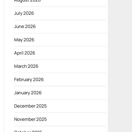
July 2026
June 2026
May 2026
April 2026
March 2026
February 2026
January 2026
December 2025
November 2025