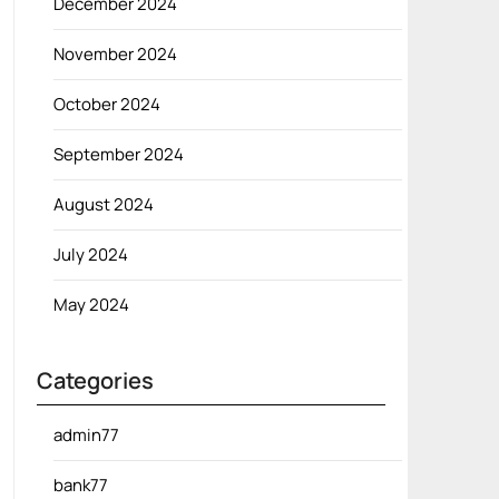
December 2024
November 2024
October 2024
September 2024
August 2024
July 2024
May 2024
Categories
admin77
bank77