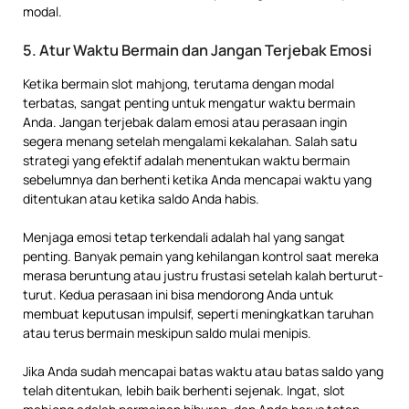
modal.
5. Atur Waktu Bermain dan Jangan Terjebak Emosi
Ketika bermain slot mahjong, terutama dengan modal
terbatas, sangat penting untuk mengatur waktu bermain
Anda. Jangan terjebak dalam emosi atau perasaan ingin
segera menang setelah mengalami kekalahan. Salah satu
strategi yang efektif adalah menentukan waktu bermain
sebelumnya dan berhenti ketika Anda mencapai waktu yang
ditentukan atau ketika saldo Anda habis.
Menjaga emosi tetap terkendali adalah hal yang sangat
penting. Banyak pemain yang kehilangan kontrol saat mereka
merasa beruntung atau justru frustasi setelah kalah berturut-
turut. Kedua perasaan ini bisa mendorong Anda untuk
membuat keputusan impulsif, seperti meningkatkan taruhan
atau terus bermain meskipun saldo mulai menipis.
Jika Anda sudah mencapai batas waktu atau batas saldo yang
telah ditentukan, lebih baik berhenti sejenak. Ingat, slot