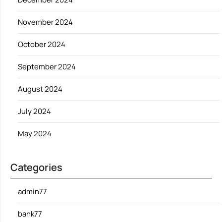
November 2024
October 2024
September 2024
August 2024
July 2024
May 2024
Categories
admin77
bank77