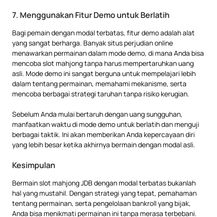
7. Menggunakan Fitur Demo untuk Berlatih
Bagi pemain dengan modal terbatas, fitur demo adalah alat
yang sangat berharga. Banyak situs perjudian online
menawarkan permainan dalam mode demo, di mana Anda bisa
mencoba slot mahjong tanpa harus mempertaruhkan uang
asli. Mode demo ini sangat berguna untuk mempelajari lebih
dalam tentang permainan, memahami mekanisme, serta
mencoba berbagai strategi taruhan tanpa risiko kerugian.
Sebelum Anda mulai bertaruh dengan uang sungguhan,
manfaatkan waktu di mode demo untuk berlatih dan menguji
berbagai taktik. Ini akan memberikan Anda kepercayaan diri
yang lebih besar ketika akhirnya bermain dengan modal asli.
Kesimpulan
Bermain slot mahjong JDB dengan modal terbatas bukanlah
hal yang mustahil. Dengan strategi yang tepat, pemahaman
tentang permainan, serta pengelolaan bankroll yang bijak,
Anda bisa menikmati permainan ini tanpa merasa terbebani.