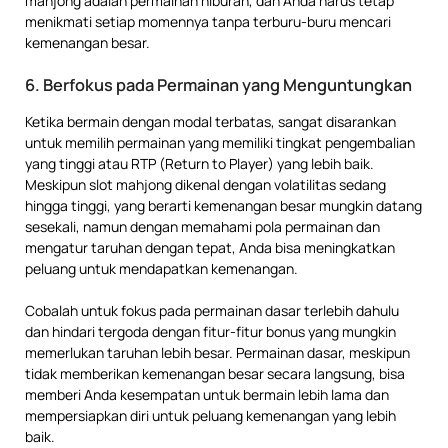
mahjong adalah permainan hiburan, dan Anda harus tetap
menikmati setiap momennya tanpa terburu-buru mencari
kemenangan besar.
6. Berfokus pada Permainan yang Menguntungkan
Ketika bermain dengan modal terbatas, sangat disarankan
untuk memilih permainan yang memiliki tingkat pengembalian
yang tinggi atau RTP (Return to Player) yang lebih baik.
Meskipun slot mahjong dikenal dengan volatilitas sedang
hingga tinggi, yang berarti kemenangan besar mungkin datang
sesekali, namun dengan memahami pola permainan dan
mengatur taruhan dengan tepat, Anda bisa meningkatkan
peluang untuk mendapatkan kemenangan.
Cobalah untuk fokus pada permainan dasar terlebih dahulu
dan hindari tergoda dengan fitur-fitur bonus yang mungkin
memerlukan taruhan lebih besar. Permainan dasar, meskipun
tidak memberikan kemenangan besar secara langsung, bisa
memberi Anda kesempatan untuk bermain lebih lama dan
mempersiapkan diri untuk peluang kemenangan yang lebih
baik.