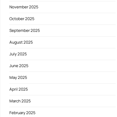
November 2025
October 2025
September 2025
August 2025
July 2025
June 2025
May 2025
April 2025
March 2025
February 2025