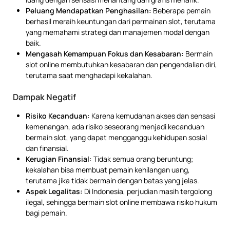
Peluang Mendapatkan Penghasilan:
Beberapa pemain
berhasil meraih keuntungan dari permainan slot, terutama
yang memahami strategi dan manajemen modal dengan
baik.
Mengasah Kemampuan Fokus dan Kesabaran:
Bermain
slot online membutuhkan kesabaran dan pengendalian diri,
terutama saat menghadapi kekalahan.
Dampak Negatif
Risiko Kecanduan:
Karena kemudahan akses dan sensasi
kemenangan, ada risiko seseorang menjadi kecanduan
bermain slot, yang dapat mengganggu kehidupan sosial
dan finansial.
Kerugian Finansial:
Tidak semua orang beruntung;
kekalahan bisa membuat pemain kehilangan uang,
terutama jika tidak bermain dengan batas yang jelas.
Aspek Legalitas:
Di Indonesia, perjudian masih tergolong
ilegal, sehingga bermain slot online membawa risiko hukum
bagi pemain.