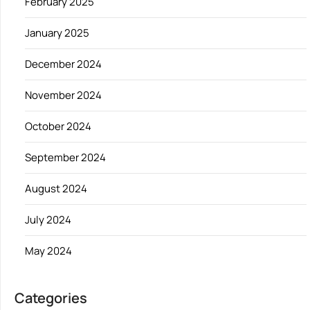
February 2025
January 2025
December 2024
November 2024
October 2024
September 2024
August 2024
July 2024
May 2024
Categories