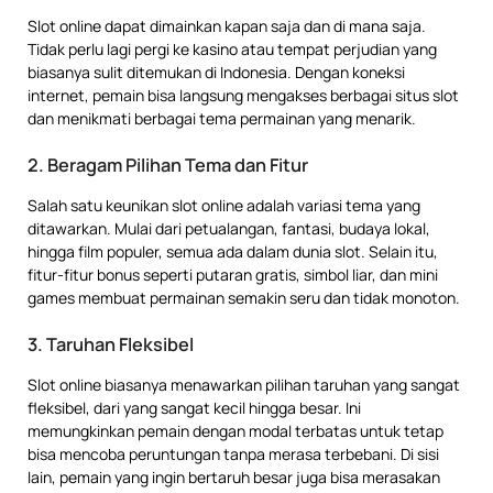
Slot online dapat dimainkan kapan saja dan di mana saja.
Tidak perlu lagi pergi ke kasino atau tempat perjudian yang
biasanya sulit ditemukan di Indonesia. Dengan koneksi
internet, pemain bisa langsung mengakses berbagai situs slot
dan menikmati berbagai tema permainan yang menarik.
2. Beragam Pilihan Tema dan Fitur
Salah satu keunikan slot online adalah variasi tema yang
ditawarkan. Mulai dari petualangan, fantasi, budaya lokal,
hingga film populer, semua ada dalam dunia slot. Selain itu,
fitur-fitur bonus seperti putaran gratis, simbol liar, dan mini
games membuat permainan semakin seru dan tidak monoton.
3. Taruhan Fleksibel
Slot online biasanya menawarkan pilihan taruhan yang sangat
fleksibel, dari yang sangat kecil hingga besar. Ini
memungkinkan pemain dengan modal terbatas untuk tetap
bisa mencoba peruntungan tanpa merasa terbebani. Di sisi
lain, pemain yang ingin bertaruh besar juga bisa merasakan