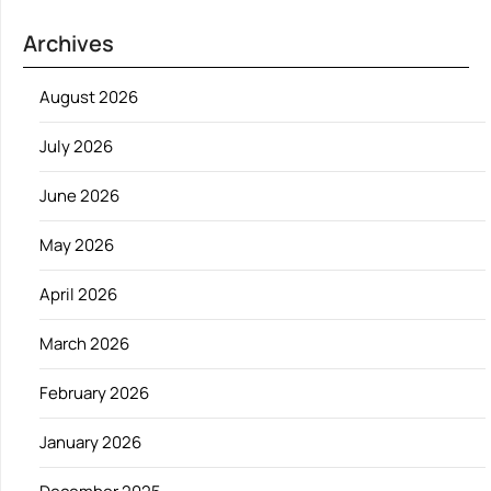
Archives
August 2026
July 2026
June 2026
May 2026
April 2026
March 2026
February 2026
January 2026