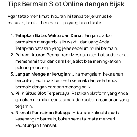
Tips Bermain Slot Online dengan Bijak
Agar tetap menikmati hiburan ini tanpa terjerumus ke
masalah, berikut beberapa tips yang bisa diikuti:
Tetapkan Batas Waktu dan Dana:
Jangan biarkan
permainan mengambil alih waktu dan uang Anda.
Tetapkan batasan yang jelas sebelum mulai bermain.
Pahami Aturan Permainan:
Meskipun terlihat sederhana,
memahami fitur dan cara kerja slot bisa meningkatkan
peluang menang.
Jangan Mengejar Kerugian:
Jika mengalami kekalahan
beruntun, lebih baik berhenti sejenak daripada terus
bermain dengan harapan menang balik.
Pilih Situs Slot Terpercaya:
Pastikan platform yang Anda
gunakan memiliki reputasi baik dan sistem keamanan yang
terjamin.
Nikmati Permainan Sebagai Hiburan:
Fokuslah pada
kesenangan bermain, bukan semata-mata mencari
keuntungan finansial.