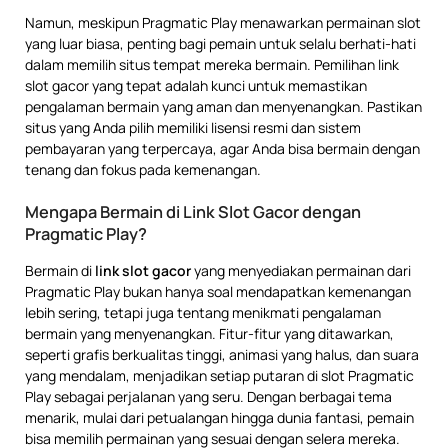
Namun, meskipun Pragmatic Play menawarkan permainan slot
yang luar biasa, penting bagi pemain untuk selalu berhati-hati
dalam memilih situs tempat mereka bermain. Pemilihan link
slot gacor yang tepat adalah kunci untuk memastikan
pengalaman bermain yang aman dan menyenangkan. Pastikan
situs yang Anda pilih memiliki lisensi resmi dan sistem
pembayaran yang terpercaya, agar Anda bisa bermain dengan
tenang dan fokus pada kemenangan.
Mengapa Bermain di Link Slot Gacor dengan
Pragmatic Play?
Bermain di
link slot gacor
yang menyediakan permainan dari
Pragmatic Play bukan hanya soal mendapatkan kemenangan
lebih sering, tetapi juga tentang menikmati pengalaman
bermain yang menyenangkan. Fitur-fitur yang ditawarkan,
seperti grafis berkualitas tinggi, animasi yang halus, dan suara
yang mendalam, menjadikan setiap putaran di slot Pragmatic
Play sebagai perjalanan yang seru. Dengan berbagai tema
menarik, mulai dari petualangan hingga dunia fantasi, pemain
bisa memilih permainan yang sesuai dengan selera mereka.