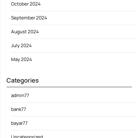
October 2024
September 2024
August 2024
July 2024
May 2024
Categories
admin77
bank77
bayar77
Uncategorized