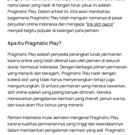
nama besar yang hadir di tengah hiruk-pikuk ini adalah
Pragmatic Play. Dalam artikel ini, kita akan membahas
bagaimana Pragmatic Play telah mengukir namanya di pasar
perjudian online Indonesia dan mengapa “
link slot gacor
”
menjadi begitu populer di kalangan para pemain.
Apa Itu Pragmatic Play?
Pragmatic Play adalah penyedia perangkat lunak permainan
kasino online yang telah dikenal luas oleh pemain di seluruh
dunia, termasuk Indonesia. Dengan berbagai pilihan permainan
yang menarik dan beragam, Pragmatic Play hadir dengan
koleksi slot yang tidak hanya menyenangkan tetapi juga
menguntungkan. Di antara permainan yang mereka tawarkan,
slot online adalah yang paling banyak diminati. Mereka
menawarkan pengalaman bermain yang imersif, penuh warna,
dan kaya akan fitur bonus yang menarik.
Pemain Indonesia mulai semakin mengenal Pragmatic Play
karena kualitas permainannya yang tinggi dan keandalannya
dalam memberikan pengalaman bermain yang adil. Pragmatic