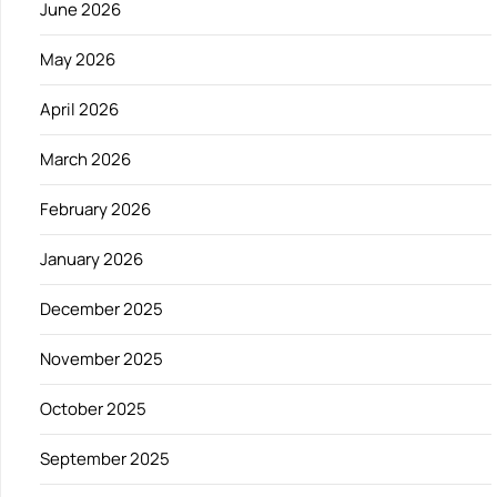
June 2026
May 2026
April 2026
March 2026
February 2026
January 2026
December 2025
November 2025
October 2025
September 2025