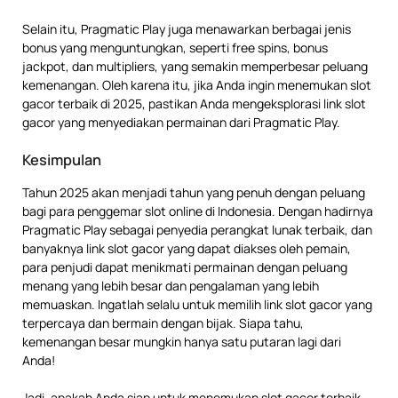
Selain itu, Pragmatic Play juga menawarkan berbagai jenis
bonus yang menguntungkan, seperti free spins, bonus
jackpot, dan multipliers, yang semakin memperbesar peluang
kemenangan. Oleh karena itu, jika Anda ingin menemukan slot
gacor terbaik di 2025, pastikan Anda mengeksplorasi link slot
gacor yang menyediakan permainan dari Pragmatic Play.
Kesimpulan
Tahun 2025 akan menjadi tahun yang penuh dengan peluang
bagi para penggemar slot online di Indonesia. Dengan hadirnya
Pragmatic Play sebagai penyedia perangkat lunak terbaik, dan
banyaknya link slot gacor yang dapat diakses oleh pemain,
para penjudi dapat menikmati permainan dengan peluang
menang yang lebih besar dan pengalaman yang lebih
memuaskan. Ingatlah selalu untuk memilih link slot gacor yang
terpercaya dan bermain dengan bijak. Siapa tahu,
kemenangan besar mungkin hanya satu putaran lagi dari
Anda!
Jadi, apakah Anda siap untuk menemukan slot gacor terbaik