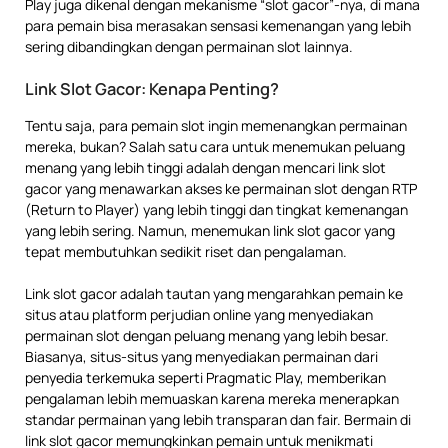
Play juga dikenal dengan mekanisme “slot gacor”-nya, di mana
para pemain bisa merasakan sensasi kemenangan yang lebih
sering dibandingkan dengan permainan slot lainnya.
Link Slot Gacor: Kenapa Penting?
Tentu saja, para pemain slot ingin memenangkan permainan
mereka, bukan? Salah satu cara untuk menemukan peluang
menang yang lebih tinggi adalah dengan mencari link slot
gacor yang menawarkan akses ke permainan slot dengan RTP
(Return to Player) yang lebih tinggi dan tingkat kemenangan
yang lebih sering. Namun, menemukan link slot gacor yang
tepat membutuhkan sedikit riset dan pengalaman.
Link slot gacor adalah tautan yang mengarahkan pemain ke
situs atau platform perjudian online yang menyediakan
permainan slot dengan peluang menang yang lebih besar.
Biasanya, situs-situs yang menyediakan permainan dari
penyedia terkemuka seperti Pragmatic Play, memberikan
pengalaman lebih memuaskan karena mereka menerapkan
standar permainan yang lebih transparan dan fair. Bermain di
link slot gacor memungkinkan pemain untuk menikmati