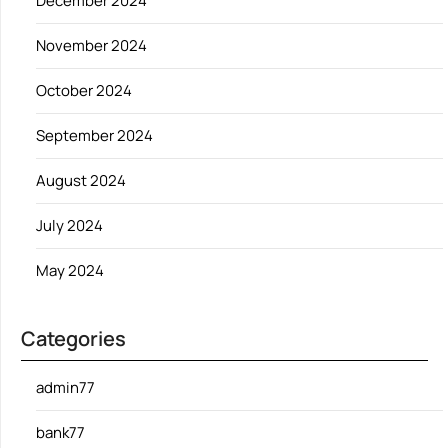
December 2024
November 2024
October 2024
September 2024
August 2024
July 2024
May 2024
Categories
admin77
bank77