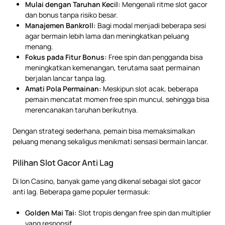
Mulai dengan Taruhan Kecil:
Mengenali ritme slot gacor
dan bonus tanpa risiko besar.
Manajemen Bankroll:
Bagi modal menjadi beberapa sesi
agar bermain lebih lama dan meningkatkan peluang
menang.
Fokus pada Fitur Bonus:
Free spin dan pengganda bisa
meningkatkan kemenangan, terutama saat permainan
berjalan lancar tanpa lag.
Amati Pola Permainan:
Meskipun slot acak, beberapa
pemain mencatat momen free spin muncul, sehingga bisa
merencanakan taruhan berikutnya.
Dengan strategi sederhana, pemain bisa memaksimalkan
peluang menang sekaligus menikmati sensasi bermain lancar.
Pilihan Slot Gacor Anti Lag
Di Ion Casino, banyak game yang dikenal sebagai slot gacor
anti lag. Beberapa game populer termasuk:
Golden Mai Tai:
Slot tropis dengan free spin dan multiplier
yang responsif.