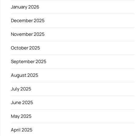
January 2026
December 2025
November 2025
October 2025
September 2025
August 2025
July 2025
June 2025
May 2025
April 2025