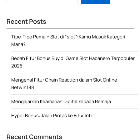
Recent Posts
Tipe-Tipe Pemain Slot di “slot”: Kamu Masuk Kategori
Mana?
Bedah Fitur Bonus Buy di Game Slot Habanero Terpopuler
2025
Mengenal Fitur Chain Reaction dalam Slot Online
Betwin188
Mengajarkan Keamanan Digital kepada Remaja
Hyper Bonus: Jalan Pintas ke Fitur Inti
Recent Comments