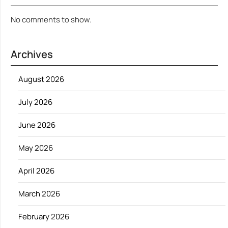
No comments to show.
Archives
August 2026
July 2026
June 2026
May 2026
April 2026
March 2026
February 2026