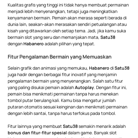
Kualitas grafis yang tinggi ini tidak hanya membuat permainan
menjadi lebih menyenangkan, tetapi juga meningkatkan
kenyamanan bermain. Pemain akan merasa seperti berada di
dunia lain, seakan-akan merasakan sendiri petualangan atau
kisah yang ditawarkan oleh setiap tema. Jadi, jika kamu suka
bermain slot yang seru dan memanjakan mata,
Satu38
dengan
Habanero
adalah pilihan yang tepat.
Fitur Pengalaman Bermain yang Memuaskan
Selain grafik dan animasi yang memukau,
Habanero
di
Satu38
juga hadir dengan berbagai fitur inovatif yang menjamin
pengalaman bermain yang menyenangkan. Salah satu fitur
yang paling disukai pemain adalah
Autoplay
. Dengan fitur ini,
pemain bisa menikmati permainan tanpa harus menekan
tombol putar berulang kali. Kamu bisa mengatur jumlah
putaran otomatis sesuai keinginan dan menikmati permainan
dengan lebih santai, tanpa harus terfokus pada tombol.
Fitur lainnya yang membuat
Satu38
semakin menarik adalah
bonus dan fitur-fitur spesial
dalam game. Banyak slot