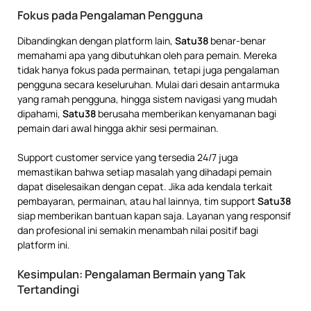
Fokus pada Pengalaman Pengguna
Dibandingkan dengan platform lain,
Satu38
benar-benar
memahami apa yang dibutuhkan oleh para pemain. Mereka
tidak hanya fokus pada permainan, tetapi juga pengalaman
pengguna secara keseluruhan. Mulai dari desain antarmuka
yang ramah pengguna, hingga sistem navigasi yang mudah
dipahami,
Satu38
berusaha memberikan kenyamanan bagi
pemain dari awal hingga akhir sesi permainan.
Support customer service yang tersedia 24/7 juga
memastikan bahwa setiap masalah yang dihadapi pemain
dapat diselesaikan dengan cepat. Jika ada kendala terkait
pembayaran, permainan, atau hal lainnya, tim support
Satu38
siap memberikan bantuan kapan saja. Layanan yang responsif
dan profesional ini semakin menambah nilai positif bagi
platform ini.
Kesimpulan: Pengalaman Bermain yang Tak
Tertandingi