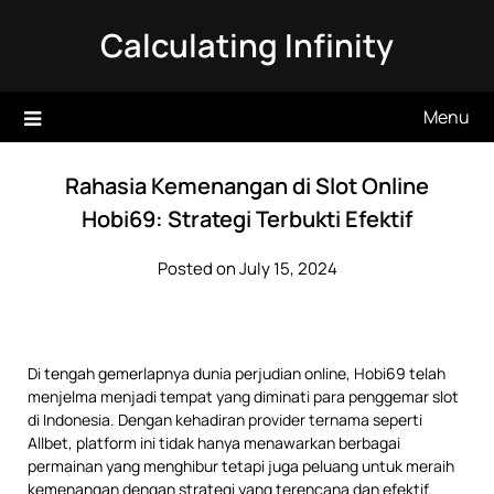
Skip
Calculating Infinity
to
content
Menu
Rahasia Kemenangan di Slot Online
Hobi69: Strategi Terbukti Efektif
Posted on July 15, 2024
Di tengah gemerlapnya dunia perjudian online, Hobi69 telah
menjelma menjadi tempat yang diminati para penggemar slot
di Indonesia. Dengan kehadiran provider ternama seperti
Allbet, platform ini tidak hanya menawarkan berbagai
permainan yang menghibur tetapi juga peluang untuk meraih
kemenangan dengan strategi yang terencana dan efektif.