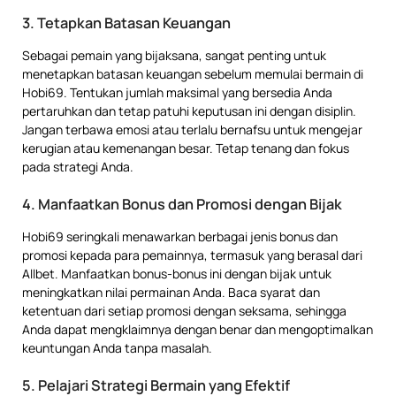
3. Tetapkan Batasan Keuangan
Sebagai pemain yang bijaksana, sangat penting untuk
menetapkan batasan keuangan sebelum memulai bermain di
Hobi69. Tentukan jumlah maksimal yang bersedia Anda
pertaruhkan dan tetap patuhi keputusan ini dengan disiplin.
Jangan terbawa emosi atau terlalu bernafsu untuk mengejar
kerugian atau kemenangan besar. Tetap tenang dan fokus
pada strategi Anda.
4. Manfaatkan Bonus dan Promosi dengan Bijak
Hobi69 seringkali menawarkan berbagai jenis bonus dan
promosi kepada para pemainnya, termasuk yang berasal dari
Allbet. Manfaatkan bonus-bonus ini dengan bijak untuk
meningkatkan nilai permainan Anda. Baca syarat dan
ketentuan dari setiap promosi dengan seksama, sehingga
Anda dapat mengklaimnya dengan benar dan mengoptimalkan
keuntungan Anda tanpa masalah.
5. Pelajari Strategi Bermain yang Efektif