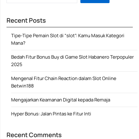
Recent Posts
Tipe-Tipe Pemain Slot di “slot”: Kamu Masuk Kategori
Mana?
Bedah Fitur Bonus Buy di Game Slot Habanero Terpopuler
2025
Mengenal Fitur Chain Reaction dalam Slot Online
Betwin188
Mengajarkan Keamanan Digital kepada Remaja
Hyper Bonus: Jalan Pintas ke Fitur Inti
Recent Comments