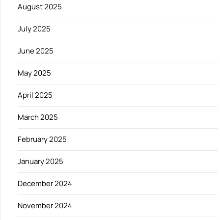
August 2025
July 2025
June 2025
May 2025
April 2025
March 2025
February 2025
January 2025
December 2024
November 2024