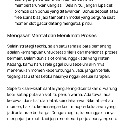
mempertaruhkan uang asli. Selain itu, jangan lupa cek
promosi dan bonus yang ditawarkan. Bonus deposit atau
free spins bisa jadi tambahan modal yang berguna saat
momen slot gacor datang mengetuk pintu.
Mengasah Mental dan Menikmati Proses
Selain strategi teknis, salah satu rahasia para pemenang
adalah kemampuan untuk tetap rileks dan menikmati proses
bermain. Dalam dunia slot online, nggak ada yang instan.
Kadang, kamu harus rela gagal dulu sebelum akhirnya
menemukan momen keberuntungan. Jadi, jangan terlalu
tegang atau stres ketika hasilnya nggak sesuai harapan.
Seperti kisah-kisah santai yang sering diceritakan di warung
kopi, setiap putaran slot itu penuh warna. Ada tawa, ada
kecewa, dan di situlah letak keindahannya. Nikmati setiap
momen, baik itu kemenangan kecil maupun kekalahan yang
jadi pelajaran berharga. Dengan begitu, kamu nggak hanya
mengejar jackpot, tapi juga menikmati perjalanan yang seru.