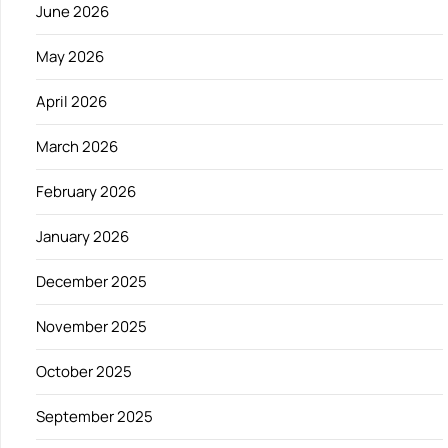
June 2026
May 2026
April 2026
March 2026
February 2026
January 2026
December 2025
November 2025
October 2025
September 2025