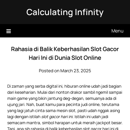
Skip
Calculating Infinity
to
content
Menu
Rahasia di Balik Keberhasilan Slot Gacor
Hari Ini di Dunia Slot Online
Posted on March 23, 2025
Di zaman yang serba digital ini, hiburan online udah jadi bagian
dari keseharian. Mulai dari nonton drakor sambil ngemil sampai
main game yang bikin jantung deg-degan, semuanya ada di
ujung jari. Nah, buat kamu para pecinta judi online, terutama
yang lagi jatuh cinta sama mesin slot, pasti udah nggak asing
lagi dengan istilah
slot gacor hari ini
. Istilah ini udah jadi
semacam mantra, simbol harapan untuk meraih jackpot besar.
Tapi, apa sih rahasia di balik keberhasilan
slot gacor hari ini
di