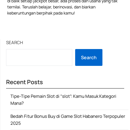
di balik setiap jackpot besar, ada proses dan usaha yang tak
ternilai. Teruslah belajar, berinovasi, dan biarkan
keberuntungan berpihak pada kamu!
SEARCH
Search
Recent Posts
Tipe-Tipe Pemain Slot di “slot”: Kamu Masuk Kategori
Mana?
Bedah Fitur Bonus Buy di Game Slot Habanero Terpopuler
2025