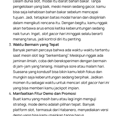
Dalam dunia slot, modal itu ibarat bahan bakar. Tanpa
pengelolaan yang baik, meski mesin sedang gacor, kamu
bisa saja kehabisan bahan bakar sebelum mencapai
tujuan. Jadi, tetapkan batas modal harian dan disiplinlah
dalam mengikuti rencana itu. Dengan begitu, kamu nggak
akan terbawa arus emosi ketika keberuntungan sedang
naik turun. Ingat,
slot gacor hari ini
nggak selalu berarti
menang terus, jadi kontrol diri itu penting.
Waktu Bermain yang Tepat
Banyak pemain percaya bahwa ada waktu-waktu tertentu
saat mesin slot lagi “berkembang”. Meskipun nggak ada
jaminan ilmiah, coba deh bereksperimen dengan bermain
di jam-jam yang tenang, misalnya sore atau malam hari.
Suasana yang kondusif bisa bikin kamu lebih fokus dan
mungkin saja keberuntungan sedang berpihak. Jadikan
momen itu sebagai waktu untuk mencari
slot gacor hari ini
yang bisa memberi kamu jackpot impian.
Manfaatkan Fitur Demo dan Promosi
Buat kamu yang masih baru atau lagi ingin menguji
strategi, mode demo adalah pilihan tepat. Banyak
platform slot, termasuk dari Habanero, menyediakan versi
demo yang bisa kamu mainkan tanpa harus