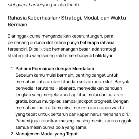
slot gacor hari ini
yang selalu dinanti.
Rahasia Keberhasilan: Strategi, Modal, dan Waktu
Bermain
Biar nggak cuma mengandalkan keberuntungan, para
pemenang di dunia slot online punya beberapa rahasia
tersendiri. Di balik tiap kemenangan besar, ada strategi-
strategi jitu yang sering kali tersembunyi di balik layar.
Pahami Permainan dengan Mendalam
Sebelum kamu mulai bermain, penting banget untuk
memahami aturan dan fitur dari setiap mesin slot. Banyak
penyedia, terutama Habanero, menyediakan panduan
lengkap yang menjelaskan tiap fitur, mulai dari putaran
gratis, bonus multiplier, sampai jackpot progresif. Dengan
memahami hal ini, kamu bisa menentukan kapan waktu
yang tepat untuk bertaruh dan kapan harus menahan diri.
Pahami juga keunikan masing-masing mesin, karena nggak
semua mesin punya pola yang sama.
Manajemen Modal yang Tepat