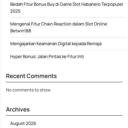
Bedah Fitur Bonus Buy di Game Slot Habanero Terpopuler
2025
Mengenal Fitur Chain Reaction dalam Slot Online
Betwin188
Mengajarkan Keamanan Digital kepada Remaja
Hyper Bonus: Jalan Pintas ke Fitur Inti
Recent Comments
No comments to show.
Archives
August 2026