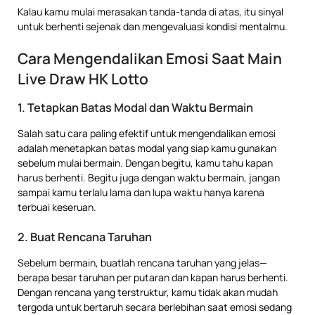
Kalau kamu mulai merasakan tanda-tanda di atas, itu sinyal
untuk berhenti sejenak dan mengevaluasi kondisi mentalmu.
Cara Mengendalikan Emosi Saat Main
Live Draw HK Lotto
1. Tetapkan Batas Modal dan Waktu Bermain
Salah satu cara paling efektif untuk mengendalikan emosi
adalah menetapkan batas modal yang siap kamu gunakan
sebelum mulai bermain. Dengan begitu, kamu tahu kapan
harus berhenti. Begitu juga dengan waktu bermain, jangan
sampai kamu terlalu lama dan lupa waktu hanya karena
terbuai keseruan.
2. Buat Rencana Taruhan
Sebelum bermain, buatlah rencana taruhan yang jelas—
berapa besar taruhan per putaran dan kapan harus berhenti.
Dengan rencana yang terstruktur, kamu tidak akan mudah
tergoda untuk bertaruh secara berlebihan saat emosi sedang