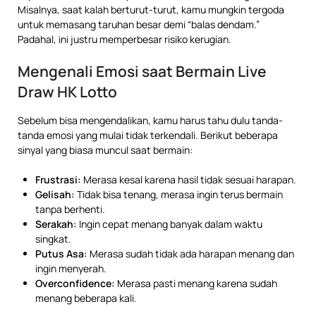
Misalnya, saat kalah berturut-turut, kamu mungkin tergoda
untuk memasang taruhan besar demi “balas dendam.”
Padahal, ini justru memperbesar risiko kerugian.
Mengenali Emosi saat Bermain Live
Draw HK Lotto
Sebelum bisa mengendalikan, kamu harus tahu dulu tanda-
tanda emosi yang mulai tidak terkendali. Berikut beberapa
sinyal yang biasa muncul saat bermain:
Frustrasi:
Merasa kesal karena hasil tidak sesuai harapan.
Gelisah:
Tidak bisa tenang, merasa ingin terus bermain
tanpa berhenti.
Serakah:
Ingin cepat menang banyak dalam waktu
singkat.
Putus Asa:
Merasa sudah tidak ada harapan menang dan
ingin menyerah.
Overconfidence:
Merasa pasti menang karena sudah
menang beberapa kali.