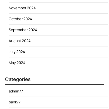
November 2024
October 2024
September 2024
August 2024
July 2024
May 2024
Categories
admin77
bank77