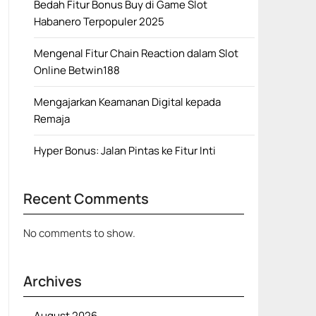
Bedah Fitur Bonus Buy di Game Slot
Habanero Terpopuler 2025
Mengenal Fitur Chain Reaction dalam Slot
Online Betwin188
Mengajarkan Keamanan Digital kepada
Remaja
Hyper Bonus: Jalan Pintas ke Fitur Inti
Recent Comments
No comments to show.
Archives
August 2026