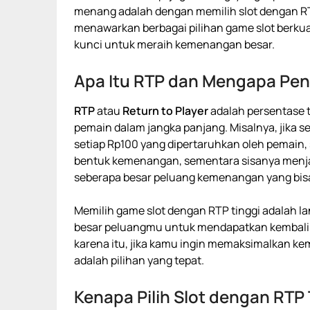
menang adalah dengan memilih slot dengan RT
menawarkan berbagai pilihan game slot berkual
kunci untuk meraih kemenangan besar.
Apa Itu RTP dan Mengapa Pen
RTP
atau
Return to Player
adalah persentase t
pemain dalam jangka panjang. Misalnya, jika se
setiap Rp100 yang dipertaruhkan oleh pemain,
bentuk kemenangan, sementara sisanya menja
seberapa besar peluang kemenangan yang bis
Memilih game slot dengan RTP tinggi adalah l
besar peluangmu untuk mendapatkan kembali 
karena itu, jika kamu ingin memaksimalkan ke
adalah pilihan yang tepat.
Kenapa Pilih Slot dengan RTP 