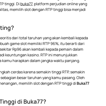
P tinggi. Di
buka77
, platform perjudian online yang
itas, memilih slot dengan RTP tinggi bisa menjadi
ting?
eoritis dari total taruhan yang akan kembali kepada
buah game slot memiliki RTP 96%, itu berarti dari
 sekitar Rp96 akan kembali kepada pemain dalam
di keuntungan kasino. RTP ini menunjukkan
a kamu harapkan dalam jangka waktu panjang.
angkah cerdas karena semakin tinggi RTP, semakin
sebagian besar taruhan yang kamu pasang. Oleh
menangan, memilih slot dengan RTP tinggi di
Buka77
Tinggi di Buka77?