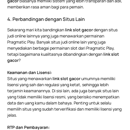
gacor
biasanya memiliki sistem yang lebih transparan dan adil,
memberikan rasa aman bagi para pemain.
4. Perbandingan dengan Situs Lain
Sekarang mari kita bandingkan
link slot gacor
dengan situs
judi online lainnya yang juga menawarkan permainan
Pragmatic Play. Banyak situs judi online lain yang juga
menyediakan berbagai permainan slot dari Pragmatic Play,
tetapi bagaimana kualitasnya dibandingkan dengan
link slot
gacor
?
Keamanan dan Lisensi:
Situs yang menawarkan
link slot gacor
umumnya memiliki
lisensi yang sah dan regulasi yang ketat, sehingga lebih
terjamin keamanannya. Di sisi lain, ada juga banyak situs lain
yang tidak memiliki lisensi resmi, yang berisiko menempatkan
data dan uang kamu dalam bahaya. Penting untuk selalu
memilih situs yang sudah terverifikasi dan memiliki lisensi yang
jelas.
RTP dan Pembayaran: