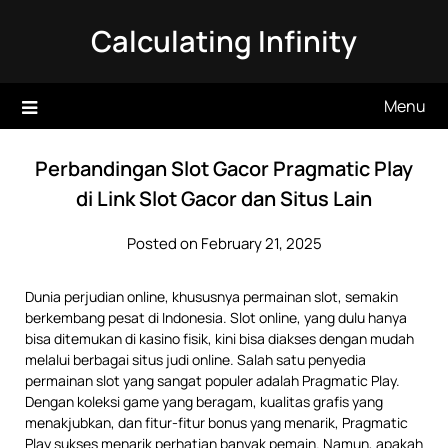
Skip
Calculating Infinity
to
content
Menu
Perbandingan Slot Gacor Pragmatic Play
di Link Slot Gacor dan Situs Lain
Posted on February 21, 2025
Dunia perjudian online, khususnya permainan slot, semakin
berkembang pesat di Indonesia. Slot online, yang dulu hanya
bisa ditemukan di kasino fisik, kini bisa diakses dengan mudah
melalui berbagai situs judi online. Salah satu penyedia
permainan slot yang sangat populer adalah Pragmatic Play.
Dengan koleksi game yang beragam, kualitas grafis yang
menakjubkan, dan fitur-fitur bonus yang menarik, Pragmatic
Play sukses menarik perhatian banyak pemain. Namun, apakah