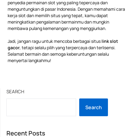
penyedia permainan slot yang paling tepercaya dan
menguntungkan di pasar Indonesia. Dengan memahami cara
kerja slot dan memilih situs yang tepat, kamu dapat
meningkatkan pengalaman bermainmu dan mungkin
membawa pulang kemenangan yang menggiurkan.
Jadi, jangan ragu untuk mencoba berbagai situs
link slot
gacor
, tetapi selalu pilih yang terpercaya dan terlisensi.
Selamat bermain dan semoga keberuntungan selalu
menyertai langkahmu!
SEARCH
Search
Recent Posts