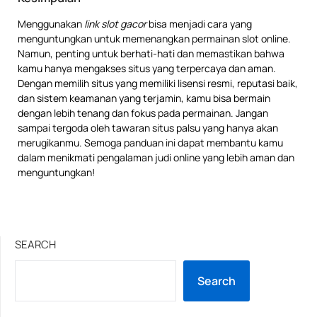
Menggunakan
link slot gacor
bisa menjadi cara yang
menguntungkan untuk memenangkan permainan slot online.
Namun, penting untuk berhati-hati dan memastikan bahwa
kamu hanya mengakses situs yang terpercaya dan aman.
Dengan memilih situs yang memiliki lisensi resmi, reputasi baik,
dan sistem keamanan yang terjamin, kamu bisa bermain
dengan lebih tenang dan fokus pada permainan. Jangan
sampai tergoda oleh tawaran situs palsu yang hanya akan
merugikanmu. Semoga panduan ini dapat membantu kamu
dalam menikmati pengalaman judi online yang lebih aman dan
menguntungkan!
SEARCH
Search