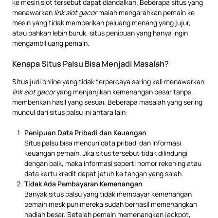
ke mesin slot tersebut dapat diandalkan. Beberapa situs yang
menawarkan
link slot gacor
malah mengarahkan pemain ke
mesin yang tidak memberikan peluang menang yang jujur,
atau bahkan lebih buruk, situs penipuan yang hanya ingin
mengambil uang pemain.
Kenapa Situs Palsu Bisa Menjadi Masalah?
Situs judi online yang tidak terpercaya sering kali menawarkan
link slot gacor
yang menjanjikan kemenangan besar tanpa
memberikan hasil yang sesuai. Beberapa masalah yang sering
muncul dari situs palsu ini antara lain:
Penipuan Data Pribadi dan Keuangan
Situs palsu bisa mencuri data pribadi dan informasi
keuangan pemain. Jika situs tersebut tidak dilindungi
dengan baik, maka informasi seperti nomor rekening atau
data kartu kredit dapat jatuh ke tangan yang salah.
Tidak Ada Pembayaran Kemenangan
Banyak situs palsu yang tidak membayar kemenangan
pemain meskipun mereka sudah berhasil memenangkan
hadiah besar. Setelah pemain memenangkan jackpot,