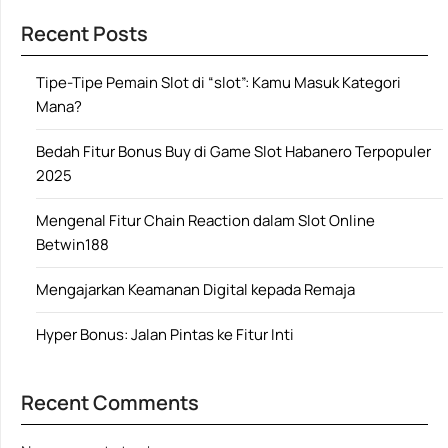
Recent Posts
Tipe-Tipe Pemain Slot di “slot”: Kamu Masuk Kategori
Mana?
Bedah Fitur Bonus Buy di Game Slot Habanero Terpopuler
2025
Mengenal Fitur Chain Reaction dalam Slot Online
Betwin188
Mengajarkan Keamanan Digital kepada Remaja
Hyper Bonus: Jalan Pintas ke Fitur Inti
Recent Comments