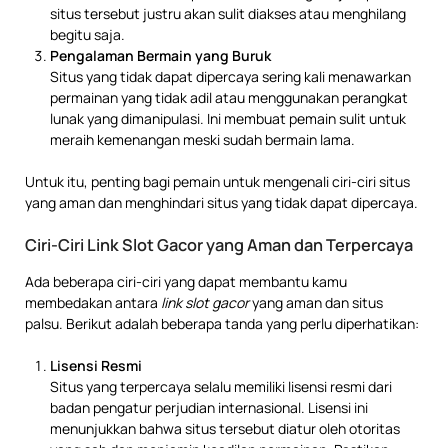
situs tersebut justru akan sulit diakses atau menghilang
begitu saja.
Pengalaman Bermain yang Buruk
Situs yang tidak dapat dipercaya sering kali menawarkan
permainan yang tidak adil atau menggunakan perangkat
lunak yang dimanipulasi. Ini membuat pemain sulit untuk
meraih kemenangan meski sudah bermain lama.
Untuk itu, penting bagi pemain untuk mengenali ciri-ciri situs
yang aman dan menghindari situs yang tidak dapat dipercaya.
Ciri-Ciri Link Slot Gacor yang Aman dan Terpercaya
Ada beberapa ciri-ciri yang dapat membantu kamu
membedakan antara
link slot gacor
yang aman dan situs
palsu. Berikut adalah beberapa tanda yang perlu diperhatikan:
Lisensi Resmi
Situs yang terpercaya selalu memiliki lisensi resmi dari
badan pengatur perjudian internasional. Lisensi ini
menunjukkan bahwa situs tersebut diatur oleh otoritas