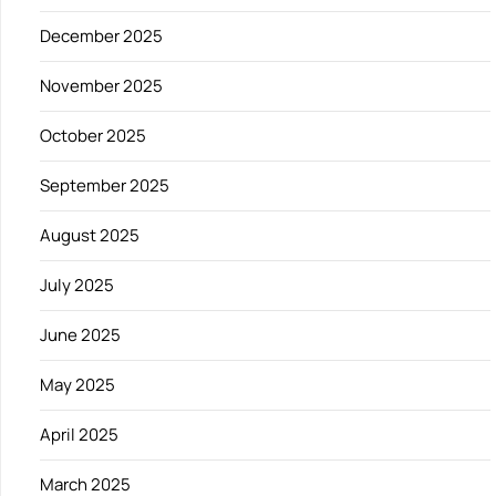
December 2025
November 2025
October 2025
September 2025
August 2025
July 2025
June 2025
May 2025
April 2025
March 2025