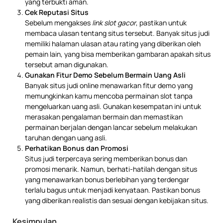
yang terbukti aman.
Cek Reputasi Situs
Sebelum mengakses
link slot gacor
, pastikan untuk
membaca ulasan tentang situs tersebut. Banyak situs judi
memiliki halaman ulasan atau rating yang diberikan oleh
pemain lain, yang bisa memberikan gambaran apakah situs
tersebut aman digunakan.
Gunakan Fitur Demo Sebelum Bermain Uang Asli
Banyak situs judi online menawarkan fitur demo yang
memungkinkan kamu mencoba permainan slot tanpa
mengeluarkan uang asli. Gunakan kesempatan ini untuk
merasakan pengalaman bermain dan memastikan
permainan berjalan dengan lancar sebelum melakukan
taruhan dengan uang asli.
Perhatikan Bonus dan Promosi
Situs judi terpercaya sering memberikan bonus dan
promosi menarik. Namun, berhati-hatilah dengan situs
yang menawarkan bonus berlebihan yang terdengar
terlalu bagus untuk menjadi kenyataan. Pastikan bonus
yang diberikan realistis dan sesuai dengan kebijakan situs.
Kesimpulan