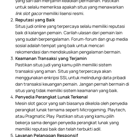
yang sah dan menjamin keadilan permainan. Pastikan
untuk selalu memeriksa apakah situs yang menawarkan
link slot gacor
memiliki lisensi resmi.
Reputasi yang Baik
Situs judi online yang terpercaya selalu memiliki reputasi
baik di kalangan pemain. Carilah ulasan dari pemain lain
yang sudah berpengalaman. Forum-forum dan grup media
sosial adalah tempat yang baik untuk mencari
rekomendasi dan mendiskusikan pengalaman bermain.
Keamanan Transaksi yang Terjamin
Pastikan situs judi yang kamu pilih memiliki sistem
transaksi yang aman. Situs yang terpercaya akan
menggunakan enkripsi SSL untuk melindungi data pribadi
dan transaksi keuangan pemain. Jangan pernah bermain di
situs yang tidak memiliki sistem keamanan yang baik.
Penyedia Perangkat Lunak Terkenal
Mesin slot gacor yang sah biasanya dikelola oleh penyedia
perangkat lunak ternama seperti Microgaming, Playtech,
atau Pragmatic Play. Pastikan situs yang kamu pilih
bekerja sama dengan penyedia perangkat lunak yang
memiliki reputasi baik dan telah terbukti adil.
Layanan Pelanggan Responsif