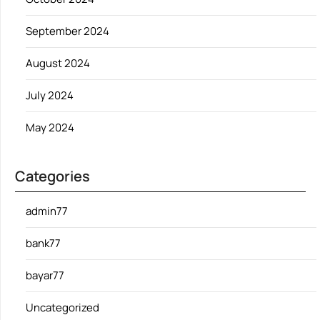
September 2024
August 2024
July 2024
May 2024
Categories
admin77
bank77
bayar77
Uncategorized