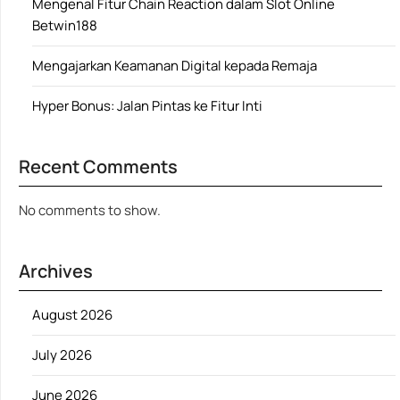
Mengenal Fitur Chain Reaction dalam Slot Online
Betwin188
Mengajarkan Keamanan Digital kepada Remaja
Hyper Bonus: Jalan Pintas ke Fitur Inti
Recent Comments
No comments to show.
Archives
August 2026
July 2026
June 2026