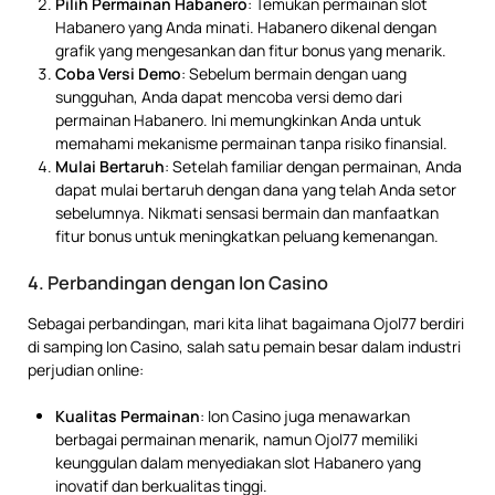
Pilih Permainan Habanero
: Temukan permainan slot
Habanero yang Anda minati. Habanero dikenal dengan
grafik yang mengesankan dan fitur bonus yang menarik.
Coba Versi Demo
: Sebelum bermain dengan uang
sungguhan, Anda dapat mencoba versi demo dari
permainan Habanero. Ini memungkinkan Anda untuk
memahami mekanisme permainan tanpa risiko finansial.
Mulai Bertaruh
: Setelah familiar dengan permainan, Anda
dapat mulai bertaruh dengan dana yang telah Anda setor
sebelumnya. Nikmati sensasi bermain dan manfaatkan
fitur bonus untuk meningkatkan peluang kemenangan.
4. Perbandingan dengan Ion Casino
Sebagai perbandingan, mari kita lihat bagaimana Ojol77 berdiri
di samping Ion Casino, salah satu pemain besar dalam industri
perjudian online:
Kualitas Permainan
: Ion Casino juga menawarkan
berbagai permainan menarik, namun Ojol77 memiliki
keunggulan dalam menyediakan slot Habanero yang
inovatif dan berkualitas tinggi.