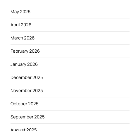
May 2026
April 2026
March 2026
February 2026
January 2026
December 2025
November 2025
October 2025
September 2025
August 2025