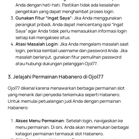
Anda dengan hati-hati. Pastikan tidak ada kesalahan
pengetikan yang dapat menghambat proses login.
Gunakan Fitur “Ingat Saya”
: Jika Anda menggunakan
perangkat pribadi, Anda dapat mencentang opsi “Ingat
Saya” agar Anda tidak perlu memasukkan informasi login
setiap kali mengakses situs.
Atasi Masalah Login
: Jika Anda mengalami masalah saat
login, periksa kembali username dan password Anda. Jika
masalah berlanjut, gunakan fitur pemulihan password
atau hubungi dukungan pelanggan Ojol77.
3. Jelajahi Permainan Habanero di Ojol77
Ojol77 dikenal karena menawarkan berbagai permainan slot
yang menarik dari penyedia terkemuka seperti Habanero.
Untuk memulai petualangan judi Anda dengan permainan
Habanero:
Akses Menu Permainan
: Setelah login, navigasikan ke
menu permainan. Di sini, Anda akan menemukan berbagai
kategori permainan termasuk slot Habanero.