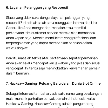
6. Layanan Pelanggan yang Responsif
Siapa yang tidak suka dengan layanan pelanggan yang
responsif? Ini adalah salah satu keunggulan lainnya dari Link
Gacor. Jika Anda menghadapi masalah atau memiliki
pertanyaan, tim customer service mereka siap membantu
Anda kapan saja. Mereka memiliki tim yang profesional dan
berpengalaman yang dapat memberikan bantuan dalam
waktu singkat.
Baik itu masalah teknis atau pertanyaan seputar permainan,
Anda akan selalu mendapatkan jawaban yang jelas dan solusi
yang cepat. Ini tentu saja meningkatkan kenyamanan pemain
dalam bermain.
7. Hacksaw Gaming: Peluang Baru dalam Dunia Slot Online
Sebagai informasi tambahan, ada satu nama yang belakangan
mulai menarik perhatian banyak pemain di Indonesia, yaitu
Hacksaw Gaming. Hacksaw Gaming adalah pengembang