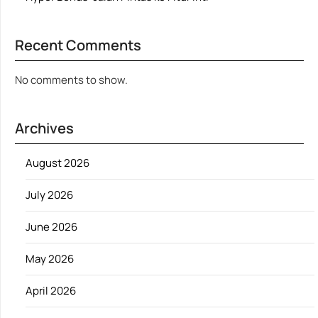
Recent Comments
No comments to show.
Archives
August 2026
July 2026
June 2026
May 2026
April 2026