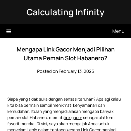
Skip
Calculating Infinity
to
content
Menu
Mengapa Link Gacor Menjadi Pilihan
Utama Pemain Slot Habanero?
Posted on February 13, 2025
Siapa yang tidak suka dengan sensasi taruhan? Apalagi kalau
kita bisa bermain sambil menikmati kenyamanan dan
kemudahan. Itulah yang menjadi alasan mengapa banyak
pemain slot Habanero memilih
link gacor
sebagai platform
favorit mereka. Di sini, saya akan mengajak Anda untuk
menyelami lebih dalam tentang kenapa Link Gacor menjadi