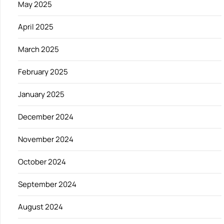
May 2025
April 2025
March 2025
February 2025
January 2025
December 2024
November 2024
October 2024
September 2024
August 2024