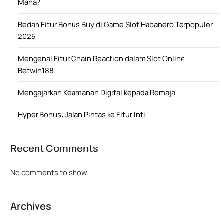
Mana?
Bedah Fitur Bonus Buy di Game Slot Habanero Terpopuler
2025
Mengenal Fitur Chain Reaction dalam Slot Online
Betwin188
Mengajarkan Keamanan Digital kepada Remaja
Hyper Bonus: Jalan Pintas ke Fitur Inti
Recent Comments
No comments to show.
Archives