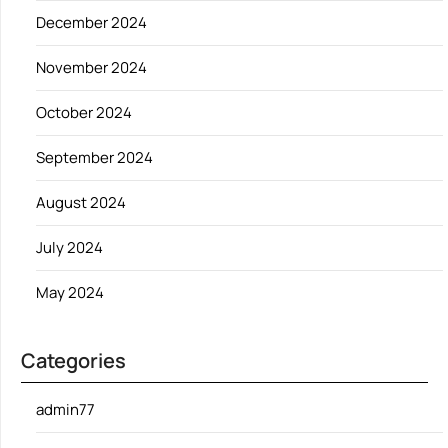
December 2024
November 2024
October 2024
September 2024
August 2024
July 2024
May 2024
Categories
admin77