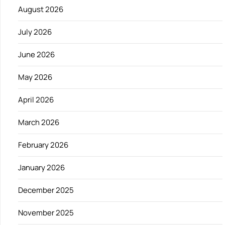
August 2026
July 2026
June 2026
May 2026
April 2026
March 2026
February 2026
January 2026
December 2025
November 2025