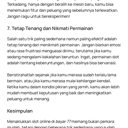
Terkadang, hanya dengan beralih ke mesin baru, kamu bisa
menemukan fitur dan peluang yang sebelumnya terlewatkan.
Jangan ragu untuk bereksperimen!
7.
Tetap Tenang dan Nikmati Permainan
Salah satu trik paling sederhana namun paling efektif adalah
tetap tenang dan menikmati permainan. Jangan biarkan emosi
atau rasa frustrasi menguasai dirimu, terutama jika kamu
sedang mengalami kekalahan beruntun. Ingat, permainan slot
adalah tentang keberuntungan, dan hasilnya bisa bervariasi.
Beristirahatlah sejenak jika kamu merasa sudah terlalu lama
bermain, atau jika kamu merasa mulai kehilangan kendali.
Ketika kamu dalam kondisi pikiran yang jernih, kamu akan lebih
mudah membuat keputusan yang baik dan meningkatkan
peluang untuk menang.
Kesimpulan
Menaklukkan slot online di
bayar 77
memang bukan perkara
mudah, tetapi dengan beberapa trik sederhana yang sudah