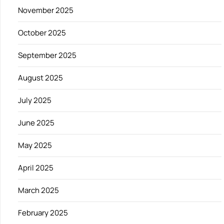
November 2025
October 2025
September 2025
August 2025
July 2025
June 2025
May 2025
April 2025
March 2025
February 2025