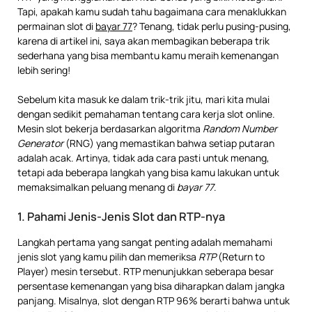
Tapi, apakah kamu sudah tahu bagaimana cara menaklukkan
permainan slot di
bayar 77
? Tenang, tidak perlu pusing-pusing,
karena di artikel ini, saya akan membagikan beberapa trik
sederhana yang bisa membantu kamu meraih kemenangan
lebih sering!
Sebelum kita masuk ke dalam trik-trik jitu, mari kita mulai
dengan sedikit pemahaman tentang cara kerja slot online.
Mesin slot bekerja berdasarkan algoritma
Random Number
Generator
(RNG) yang memastikan bahwa setiap putaran
adalah acak. Artinya, tidak ada cara pasti untuk menang,
tetapi ada beberapa langkah yang bisa kamu lakukan untuk
memaksimalkan peluang menang di
bayar 77
.
1.
Pahami Jenis-Jenis Slot dan RTP-nya
Langkah pertama yang sangat penting adalah memahami
jenis slot yang kamu pilih dan memeriksa
RTP
(Return to
Player) mesin tersebut. RTP menunjukkan seberapa besar
persentase kemenangan yang bisa diharapkan dalam jangka
panjang. Misalnya, slot dengan RTP 96% berarti bahwa untuk