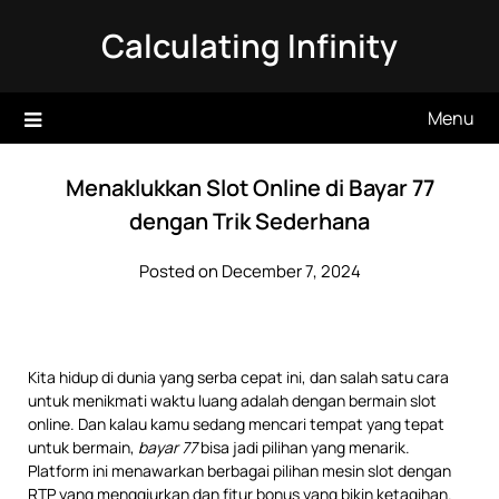
Skip
Calculating Infinity
to
content
Menu
Menaklukkan Slot Online di Bayar 77
dengan Trik Sederhana
Posted on December 7, 2024
Kita hidup di dunia yang serba cepat ini, dan salah satu cara
untuk menikmati waktu luang adalah dengan bermain slot
online. Dan kalau kamu sedang mencari tempat yang tepat
untuk bermain,
bayar 77
bisa jadi pilihan yang menarik.
Platform ini menawarkan berbagai pilihan mesin slot dengan
RTP yang menggiurkan dan fitur bonus yang bikin ketagihan.