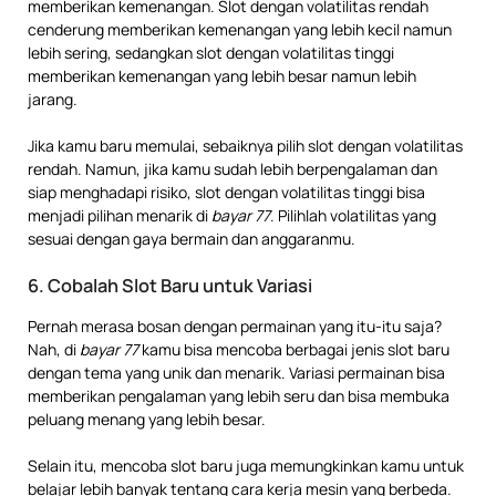
memberikan kemenangan. Slot dengan volatilitas rendah
cenderung memberikan kemenangan yang lebih kecil namun
lebih sering, sedangkan slot dengan volatilitas tinggi
memberikan kemenangan yang lebih besar namun lebih
jarang.
Jika kamu baru memulai, sebaiknya pilih slot dengan volatilitas
rendah. Namun, jika kamu sudah lebih berpengalaman dan
siap menghadapi risiko, slot dengan volatilitas tinggi bisa
menjadi pilihan menarik di
bayar 77
. Pilihlah volatilitas yang
sesuai dengan gaya bermain dan anggaranmu.
6.
Cobalah Slot Baru untuk Variasi
Pernah merasa bosan dengan permainan yang itu-itu saja?
Nah, di
bayar 77
kamu bisa mencoba berbagai jenis slot baru
dengan tema yang unik dan menarik. Variasi permainan bisa
memberikan pengalaman yang lebih seru dan bisa membuka
peluang menang yang lebih besar.
Selain itu, mencoba slot baru juga memungkinkan kamu untuk
belajar lebih banyak tentang cara kerja mesin yang berbeda.