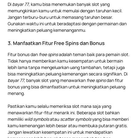
Di
bayar 77
, kamu bisa menemukan banyak slot yang
memungkinkan kamu untuk memulai dengan taruhan kecil.
Jangan terburu-buru untuk memasang taruhan besar.
Gunakan waktu ini untuk beradaptasi dengan permainan dan
meningkatkan peluang kemenanganmu.
3.
Manfaatkan Fitur Free Spins dan Bonus
Fitur bonus dan
free spins
adalah teman baik para pemain slot.
Tidak hanya memberikan kamu kesempatan untuk bermain
lebih lama tanpa mengeluarkan uang tambahan, tetapi juga
bisa meningkatkan peluang kemenangan secara signifikan. Di
bayar 77
, banyak slot yang menawarkan
free spins
dan fitur
bonus yang bisa dimanfaatkan untuk meningkatkan peluang
menang.
Pastikan kamu selalu memeriksa slot mana saja yang
menawarkan fitur-fitur menarik ini. Beberapa slot bahkan
memiliki
wild symbols
atau
scatter symbols
yang bisa memberi
kamu kemenangan lebih besar atau membuka putaran gratis.
Jangan lewatkan kesempatan ini untuk mendapatkan