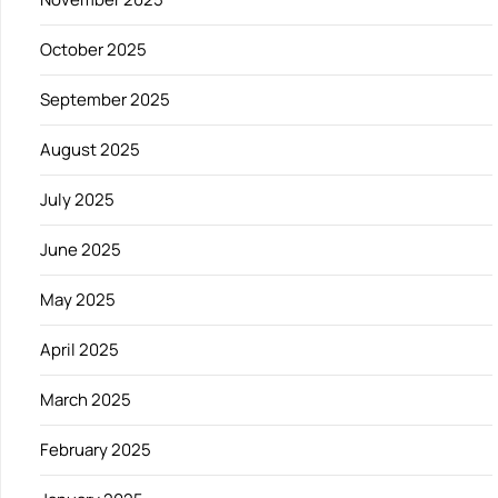
October 2025
September 2025
August 2025
July 2025
June 2025
May 2025
April 2025
March 2025
February 2025