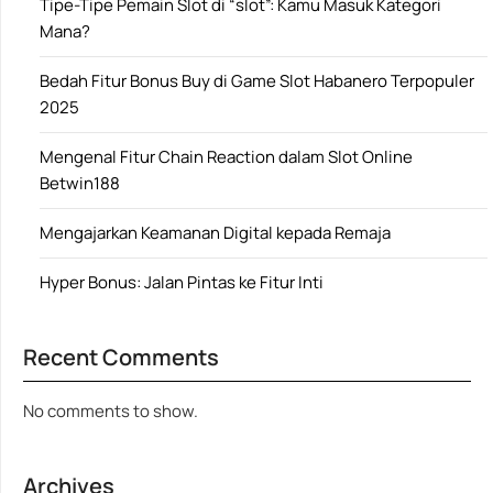
Tipe-Tipe Pemain Slot di “slot”: Kamu Masuk Kategori
Mana?
Bedah Fitur Bonus Buy di Game Slot Habanero Terpopuler
2025
Mengenal Fitur Chain Reaction dalam Slot Online
Betwin188
Mengajarkan Keamanan Digital kepada Remaja
Hyper Bonus: Jalan Pintas ke Fitur Inti
Recent Comments
No comments to show.
Archives