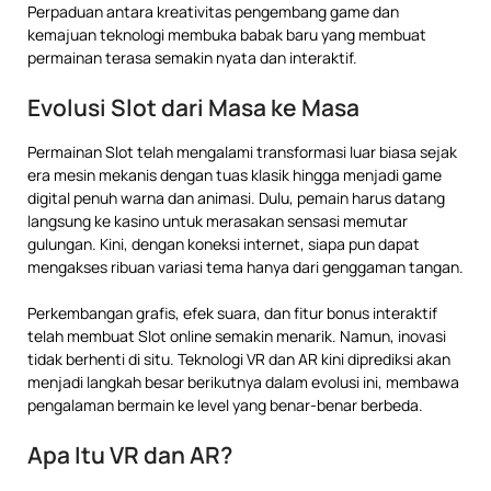
Perpaduan antara kreativitas pengembang game dan
kemajuan teknologi membuka babak baru yang membuat
permainan terasa semakin nyata dan interaktif.
Evolusi Slot dari Masa ke Masa
Permainan Slot telah mengalami transformasi luar biasa sejak
era mesin mekanis dengan tuas klasik hingga menjadi game
digital penuh warna dan animasi. Dulu, pemain harus datang
langsung ke kasino untuk merasakan sensasi memutar
gulungan. Kini, dengan koneksi internet, siapa pun dapat
mengakses ribuan variasi tema hanya dari genggaman tangan.
Perkembangan grafis, efek suara, dan fitur bonus interaktif
telah membuat Slot online semakin menarik. Namun, inovasi
tidak berhenti di situ. Teknologi VR dan AR kini diprediksi akan
menjadi langkah besar berikutnya dalam evolusi ini, membawa
pengalaman bermain ke level yang benar-benar berbeda.
Apa Itu VR dan AR?