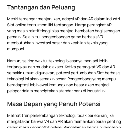
Tantangan dan Peluang
Meski terdengar menjanjikan, adopsi VR dan AR dalam industri
Slot online tentu memiliki tantangan. Harga perangkat VR
yang masih relatif tinggi bisa menjadi hambatan bagi sebagian
pemain. Selain itu, pengembangan game berbasis VR
membutuhkan investasi besar dan keahlian teknis yang
mumpuni.
Namun, seiring waktu, teknologi biasanya menjadi lebih
terjangkau dan mudah diakses. Ketika perangkat VR dan AR
semakin umum digunakan, potensi pertumbuhan Slot berbasis
teknologi ini akan semakin besar. Pengembang yang mampu
beradaptasi lebih awal kemungkinan besar akan menjadi
pelopor dalam menciptakan standar baru di industri ini.
Masa Depan yang Penuh Potensi
Melihat tren perkembangan teknologi, tidak berlebihan jika
mengatakan bahwa VR dan AR akan memainkan peran penting
dalam masa depan Slot online. Pengalaman bermain yang lebih