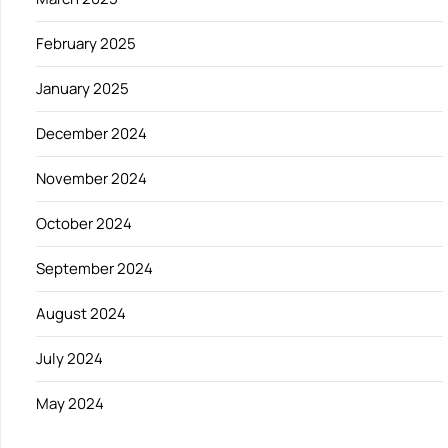
February 2025
January 2025
December 2024
November 2024
October 2024
September 2024
August 2024
July 2024
May 2024