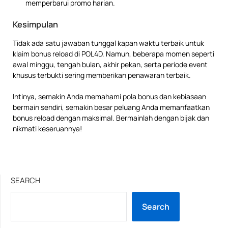
memperbarui promo harian.
Kesimpulan
Tidak ada satu jawaban tunggal kapan waktu terbaik untuk
klaim bonus reload di POL4D. Namun, beberapa momen seperti
awal minggu, tengah bulan, akhir pekan, serta periode event
khusus terbukti sering memberikan penawaran terbaik.
Intinya, semakin Anda memahami pola bonus dan kebiasaan
bermain sendiri, semakin besar peluang Anda memanfaatkan
bonus reload dengan maksimal. Bermainlah dengan bijak dan
nikmati keseruannya!
SEARCH
Search