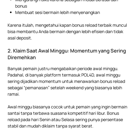
bonus
Membuat sesi bermain lebih menyenangkan
Karena itulah, mengetahui kapan bonus reload terbaik muncul
bisa membantu Anda bermain dengan lebih efisien dan tidak
asal deposit.
2. Klaim Saat Awal Minggu: Momentum yang Sering
Diremehkan
Banyak pemain justru mengabaikan periode awal minggu.
Padahal, di banyak platform termasuk POL4D, awal minggu
sering dijadikan momentum untuk menawarkan bonus reload
sebagai “pemanasan” setelah weekend yang biasanya lebih
ramai.
Awal minggu biasanya cocok untuk pemain yang ingin bermain
santai tanpa terbawa suasana kompetitif hari libur. Bonus
reload pada hari Senin atau Selasa sering punya persentase
stabil dan mudah diklaim tanpa syarat berat.