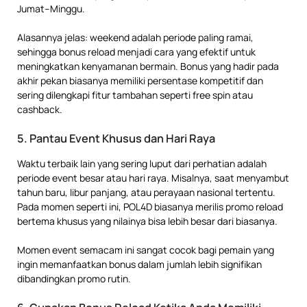
Jumat–Minggu.
Alasannya jelas: weekend adalah periode paling ramai,
sehingga bonus reload menjadi cara yang efektif untuk
meningkatkan kenyamanan bermain. Bonus yang hadir pada
akhir pekan biasanya memiliki persentase kompetitif dan
sering dilengkapi fitur tambahan seperti free spin atau
cashback.
5. Pantau Event Khusus dan Hari Raya
Waktu terbaik lain yang sering luput dari perhatian adalah
periode event besar atau hari raya. Misalnya, saat menyambut
tahun baru, libur panjang, atau perayaan nasional tertentu.
Pada momen seperti ini, POL4D biasanya merilis promo reload
bertema khusus yang nilainya bisa lebih besar dari biasanya.
Momen event semacam ini sangat cocok bagi pemain yang
ingin memanfaatkan bonus dalam jumlah lebih signifikan
dibandingkan promo rutin.