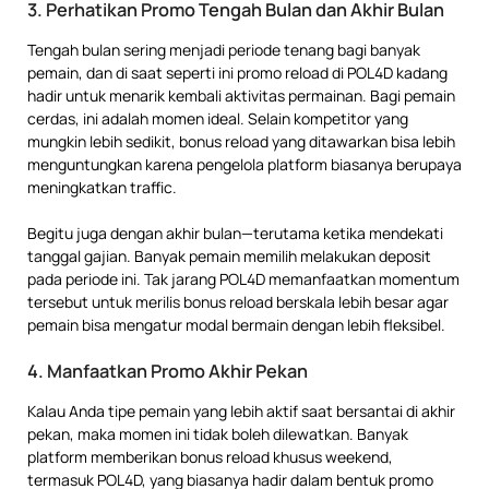
3. Perhatikan Promo Tengah Bulan dan Akhir Bulan
Tengah bulan sering menjadi periode tenang bagi banyak
pemain, dan di saat seperti ini promo reload di POL4D kadang
hadir untuk menarik kembali aktivitas permainan. Bagi pemain
cerdas, ini adalah momen ideal. Selain kompetitor yang
mungkin lebih sedikit, bonus reload yang ditawarkan bisa lebih
menguntungkan karena pengelola platform biasanya berupaya
meningkatkan traffic.
Begitu juga dengan akhir bulan—terutama ketika mendekati
tanggal gajian. Banyak pemain memilih melakukan deposit
pada periode ini. Tak jarang POL4D memanfaatkan momentum
tersebut untuk merilis bonus reload berskala lebih besar agar
pemain bisa mengatur modal bermain dengan lebih fleksibel.
4. Manfaatkan Promo Akhir Pekan
Kalau Anda tipe pemain yang lebih aktif saat bersantai di akhir
pekan, maka momen ini tidak boleh dilewatkan. Banyak
platform memberikan bonus reload khusus weekend,
termasuk POL4D, yang biasanya hadir dalam bentuk promo