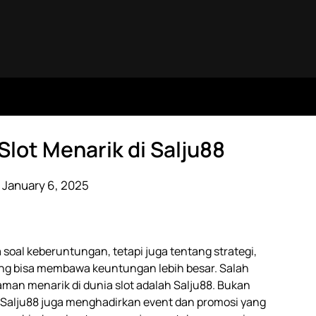
Slot Menarik di Salju88
 January 6, 2025
 soal keberuntungan, tetapi juga tentang strategi,
ang bisa membawa keuntungan lebih besar. Salah
man menarik di dunia slot adalah Salju88. Bukan
Salju88 juga menghadirkan event dan promosi yang