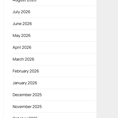
July 2026
June 2026
May 2026
April 2026
March 2026
February 2026
January 2026
December 2025
November 2025