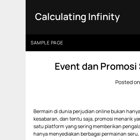
Skip
to
Calculating Infinity
content
SAMPLE PAGE
Event dan Promosi 
Posted on
Bermain di dunia perjudian online bukan hanya
kesabaran, dan tentu saja, promosi menarik y
satu platform yang sering memberikan pengala
hanya menyediakan berbagai permainan seru, 