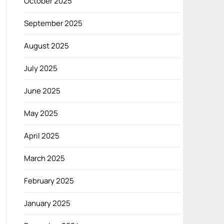
October 2025
September 2025
August 2025
July 2025
June 2025
May 2025
April 2025
March 2025
February 2025
January 2025