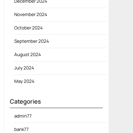
December 2024
November 2024
October 2024
September 2024
August 2024
July 2024
May 2024
Categories
admin77
bank77