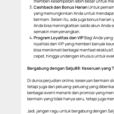
memberi kesempatan lebih besar untuk m
Cashback dan Bonus Harian
Untuk pemain
yang memungkinkan Anda untuk mendapatka
bermain. Selain itu, ada juga bonus harian 
Anda bisa meningkatkan saldo akun Anda 
semakin menyenangkan.
Program Loyalitas dan VIP
Bagi Anda yang 
loyalitas dan VIP yang memberi banyak keu
bisa menikmati berbagai manfaat eksklusif,
cepat, hingga undangan khusus untuk even
Bergabung dengan Salju88: Keseruan yang T
Di dunia perjudian online, keseruan bermain slo
tetapi juga dari peluang-peluang yang diberi
berbagai event menarik dan promosi yang men
bermain yang tidak hanya seru, tetapi juga m
Jadi, jangan ragu untuk bergabung dengan Salj