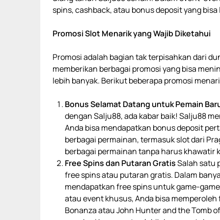
spins, cashback, atau bonus deposit yang bisa
Promosi Slot Menarik yang Wajib Diketahui
Promosi adalah bagian tak terpisahkan dari dun
memberikan berbagai promosi yang bisa men
lebih banyak. Berikut beberapa promosi menari
Bonus Selamat Datang untuk Pemain Bar
dengan Salju88, ada kabar baik! Salju88 
Anda bisa mendapatkan bonus deposit per
berbagai permainan, termasuk slot dari Pr
berbagai permainan tanpa harus khawatir k
Free Spins dan Putaran Gratis
Salah satu p
free spins atau putaran gratis. Dalam bany
mendapatkan free spins untuk game-game s
atau event khusus, Anda bisa memperoleh f
Bonanza atau John Hunter and the Tomb of t