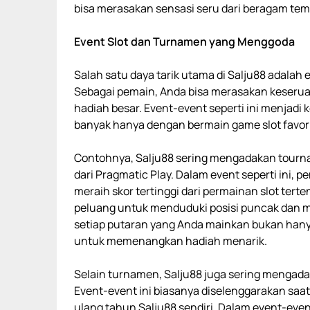
bisa merasakan sensasi seru dari beragam tem
Event Slot dan Turnamen yang Menggoda
Salah satu daya tarik utama di Salju88 adalah
Sebagai pemain, Anda bisa merasakan keseru
hadiah besar. Event-event seperti ini menja
banyak hanya dengan bermain game slot favori
Contohnya, Salju88 sering mengadakan tourn
dari Pragmatic Play. Dalam event seperti ini,
meraih skor tertinggi dari permainan slot ter
peluang untuk menduduki posisi puncak dan 
setiap putaran yang Anda mainkan bukan hanya
untuk memenangkan hadiah menarik.
Selain turnamen, Salju88 juga sering mengada
Event-event ini biasanya diselenggarakan saat 
ulang tahun Salju88 sendiri. Dalam event-even