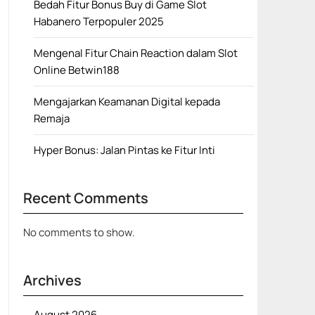
Bedah Fitur Bonus Buy di Game Slot
Habanero Terpopuler 2025
Mengenal Fitur Chain Reaction dalam Slot
Online Betwin188
Mengajarkan Keamanan Digital kepada
Remaja
Hyper Bonus: Jalan Pintas ke Fitur Inti
Recent Comments
No comments to show.
Archives
August 2026