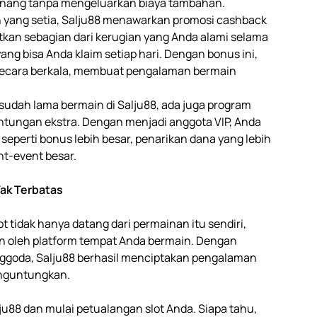
enang tanpa mengeluarkan biaya tambahan.
 yang setia, Salju88 menawarkan promosi cashback
n sebagian dari kerugian yang Anda alami selama
yang bisa Anda klaim setiap hari. Dengan bonus ini,
secara berkala, membuat pengalaman bermain
sudah lama bermain di Salju88, ada juga program
ntungan ekstra. Dengan menjadi anggota VIP, Anda
 seperti bonus lebih besar, penarikan dana yang lebih
t-event besar.
ak Terbatas
t tidak hanya datang dari permainan itu sendiri,
kan oleh platform tempat Anda bermain. Dengan
ggoda, Salju88 berhasil menciptakan pengalaman
enguntungkan.
u88 dan mulai petualangan slot Anda. Siapa tahu,