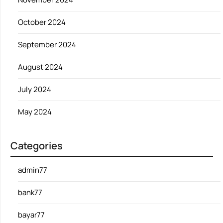
October 2024
September 2024
August 2024
July 2024
May 2024
Categories
admin77
bank77
bayar77