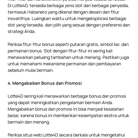
Di Lotte4D, tersedia berbagai jenis slot dari berbagai penyedia,
termasuk Habanero yang dikenal dengan desain dan fitur
inovatifnya. Luangkan waktu untuk mengeksplorasi berbagai
slot yang tersedia, dan pilih yang sesuai dengan preferensi dan
strategi Anda.
Periksa fitur-fitur bonus seperti putaran gratis, simbol liar, dan
permainan bonus. Slot dengan fitur-fitur ini sering kali
menawarkan peluang tambahan untuk menang. Pastikan juga
untuk memahami mekanisme permainan dan pembayaran
sebelum mulai bermain.
4. Mengabaikan Bonus dan Promosi
Lotte4D sering kali menawarkan berbagai bonus dan promosi
yang dapat meningkatkan pengalaman bermain Anda.
Mengabaikan bonus dan promosi ini bisa menjadi kesalahan
besar, karena bonus ini memberikan kesempatan ekstra untuk
bermain dan menang.
Periksa situs web Lotte4D secara berkala untuk mengetahui