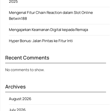
2025
Mengenal Fitur Chain Reaction dalam Slot Online
Betwin188
Mengajarkan Keamanan Digital kepada Remaja
Hyper Bonus: Jalan Pintas ke Fitur Inti
Recent Comments
No comments to show.
Archives
August 2026
July 2026