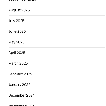
August 2025
July 2025
June 2025
May 2025
April 2025
March 2025
February 2025
January 2025
December 2024
November 2024