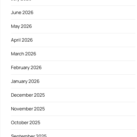
June 2026
May 2026
April 2026
March 2026
February 2026
January 2026
December 2025
November 2025
October 2025
September 2025