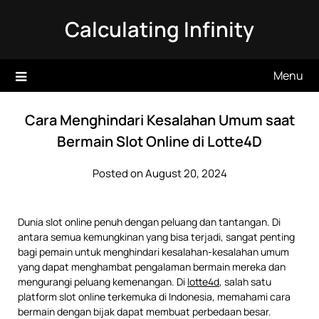
Skip
Calculating Infinity
to
content
Menu
Cara Menghindari Kesalahan Umum saat
Bermain Slot Online di Lotte4D
Posted on August 20, 2024
Dunia slot online penuh dengan peluang dan tantangan. Di
antara semua kemungkinan yang bisa terjadi, sangat penting
bagi pemain untuk menghindari kesalahan-kesalahan umum
yang dapat menghambat pengalaman bermain mereka dan
mengurangi peluang kemenangan. Di
lotte4d
, salah satu
platform slot online terkemuka di Indonesia, memahami cara
bermain dengan bijak dapat membuat perbedaan besar.