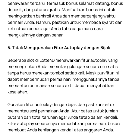
penawaran terbaru, termasuk bonus selamat datang, bonus
deposit, dan putaran gratis. Manfaatkan bonus ini untuk
meningkatkan bankroll Anda dan memperpanjang waktu
bermain Anda. Namun, pastikan untuk membaca syarat dan
ketentuan bonus agar Anda tahu bagaimana cara
mengklaimnya dengan benar.
5. Tidak Menggunakan Fitur Autoplay dengan Bijak
Beberapa slot di Lotte4D menawarkan fitur autoplay yang
memungkinkan Anda memutar gulungan secara otomatis
tanpa harus menekan tombol setiap kali. Meskipun fitur ini
dapat mempermudah permainan, menggunakannya tanpa
memantau permainan secara aktif dapat menyebabkan
kesalahan.
Gunakan fitur autoplay dengan bijak dan pastikan untuk
memantau sesi permainan Anda. Atur batas untuk jumlah
putaran dan total taruhan agar Anda tetap dalam kendali.
Fitur autoplay seharusnya memudahkan permainan, bukan
membuat Anda kehilangan kendali atas anggaran Anda.