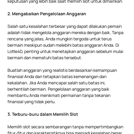
keputusan yang lebih baik saat memilih slot untuk dimainkan.
2. Mengabaikan Pengelolaan Anggaran
Salah satu kesalahan terbesar yang dapat dilakukan pemain
adalah tidak mengelola anggaran mereka dengan baik. Tanpa
rencana yang jelas, Anda mungkin tergoda untuk terus
bermain meskipun sudah melebihi batas anggaran Anda. Di
Lotte4D, penting untuk menetapkan anggaran sebelum mulai
bermain dan mematuhi batas tersebut.
Buatlah anggaran yang realistis berdasarkan kemampuan
finansial Anda dan tetapkan batas kemenangan dan
kekalahan. Jika Anda mencapai salah satu batas ini,
berhentilah bermain. Pengelolaan anggaran yang baik
membantu Anda menikmati permainan tanpa tekanan
finansial yang tidak perlu.
3. Terburu-buru dalam Memilih Slot
Memilih slot secara sembarangan tanpa mempertimbangkan
fitur-fitur dan karakteristiknya bisa menjadi kesalahan besar.