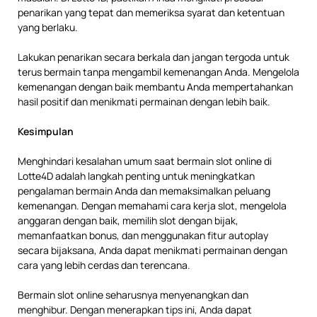
penarikan yang tepat dan memeriksa syarat dan ketentuan
yang berlaku.
Lakukan penarikan secara berkala dan jangan tergoda untuk
terus bermain tanpa mengambil kemenangan Anda. Mengelola
kemenangan dengan baik membantu Anda mempertahankan
hasil positif dan menikmati permainan dengan lebih baik.
Kesimpulan
Menghindari kesalahan umum saat bermain slot online di
Lotte4D adalah langkah penting untuk meningkatkan
pengalaman bermain Anda dan memaksimalkan peluang
kemenangan. Dengan memahami cara kerja slot, mengelola
anggaran dengan baik, memilih slot dengan bijak,
memanfaatkan bonus, dan menggunakan fitur autoplay
secara bijaksana, Anda dapat menikmati permainan dengan
cara yang lebih cerdas dan terencana.
Bermain slot online seharusnya menyenangkan dan
menghibur. Dengan menerapkan tips ini, Anda dapat