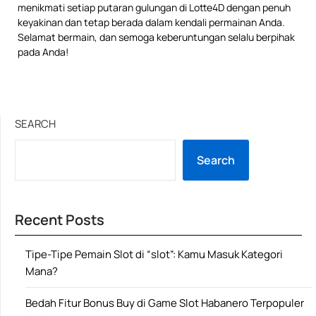
menikmati setiap putaran gulungan di Lotte4D dengan penuh
keyakinan dan tetap berada dalam kendali permainan Anda.
Selamat bermain, dan semoga keberuntungan selalu berpihak
pada Anda!
SEARCH
Search
Recent Posts
Tipe-Tipe Pemain Slot di “slot”: Kamu Masuk Kategori
Mana?
Bedah Fitur Bonus Buy di Game Slot Habanero Terpopuler