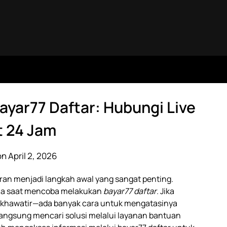
ayar77 Daftar: Hubungi Live
 24 Jam
n April 2, 2026
aran menjadi langkah awal yang sangat penting.
ala saat mencoba melakukan
bayar77 daftar
. Jika
 khawatir—ada banyak cara untuk mengatasinya
angsung mencari solusi melalui layanan bantuan