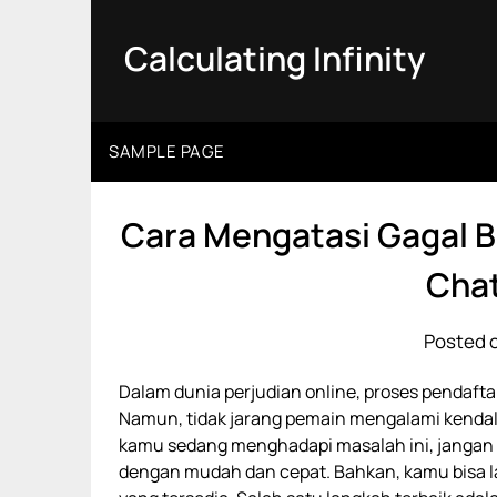
Skip
to
Calculating Infinity
content
SAMPLE PAGE
Cara Mengatasi Gagal B
Chat
Posted o
Dalam dunia perjudian online, proses pendaft
Namun, tidak jarang pemain mengalami kend
kamu sedang menghadapi masalah ini, jangan
dengan mudah dan cepat. Bahkan, kamu bisa l