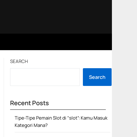
SEARCH
Search
Recent Posts
Tipe-Tipe Pemain Slot di “slot”: Kamu Masuk
Kategori Mana?