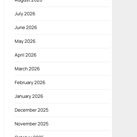
July 2026
June 2026
May 2026
April 2026
March 2026
February 2026
January 2026
December 2025
November 2025