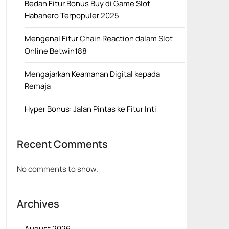
Bedah Fitur Bonus Buy di Game Slot
Habanero Terpopuler 2025
Mengenal Fitur Chain Reaction dalam Slot
Online Betwin188
Mengajarkan Keamanan Digital kepada
Remaja
Hyper Bonus: Jalan Pintas ke Fitur Inti
Recent Comments
No comments to show.
Archives
August 2026