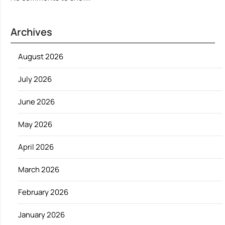
Archives
August 2026
July 2026
June 2026
May 2026
April 2026
March 2026
February 2026
January 2026