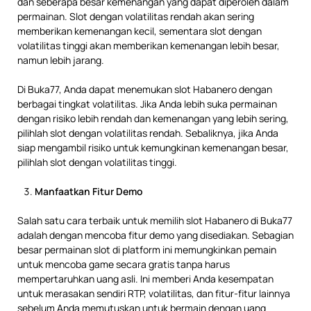
dan seberapa besar kemenangan yang dapat diperoleh dalam
permainan. Slot dengan volatilitas rendah akan sering
memberikan kemenangan kecil, sementara slot dengan
volatilitas tinggi akan memberikan kemenangan lebih besar,
namun lebih jarang.
Di Buka77, Anda dapat menemukan slot Habanero dengan
berbagai tingkat volatilitas. Jika Anda lebih suka permainan
dengan risiko lebih rendah dan kemenangan yang lebih sering,
pilihlah slot dengan volatilitas rendah. Sebaliknya, jika Anda
siap mengambil risiko untuk kemungkinan kemenangan besar,
pilihlah slot dengan volatilitas tinggi.
Manfaatkan Fitur Demo
Salah satu cara terbaik untuk memilih slot Habanero di Buka77
adalah dengan mencoba fitur demo yang disediakan. Sebagian
besar permainan slot di platform ini memungkinkan pemain
untuk mencoba game secara gratis tanpa harus
mempertaruhkan uang asli. Ini memberi Anda kesempatan
untuk merasakan sendiri RTP, volatilitas, dan fitur-fitur lainnya
sebelum Anda memutuskan untuk bermain dengan uang