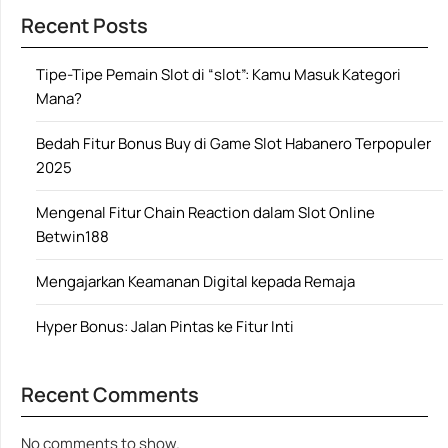
Recent Posts
Tipe-Tipe Pemain Slot di “slot”: Kamu Masuk Kategori
Mana?
Bedah Fitur Bonus Buy di Game Slot Habanero Terpopuler
2025
Mengenal Fitur Chain Reaction dalam Slot Online
Betwin188
Mengajarkan Keamanan Digital kepada Remaja
Hyper Bonus: Jalan Pintas ke Fitur Inti
Recent Comments
No comments to show.