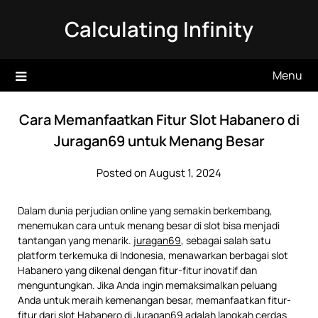
Skip
Calculating Infinity
to
content
Menu
Cara Memanfaatkan Fitur Slot Habanero di
Juragan69 untuk Menang Besar
Posted on August 1, 2024
Dalam dunia perjudian online yang semakin berkembang,
menemukan cara untuk menang besar di slot bisa menjadi
tantangan yang menarik.
juragan69
, sebagai salah satu
platform terkemuka di Indonesia, menawarkan berbagai slot
Habanero yang dikenal dengan fitur-fitur inovatif dan
menguntungkan. Jika Anda ingin memaksimalkan peluang
Anda untuk meraih kemenangan besar, memanfaatkan fitur-
fitur dari slot Habanero di Juragan69 adalah langkah cerdas