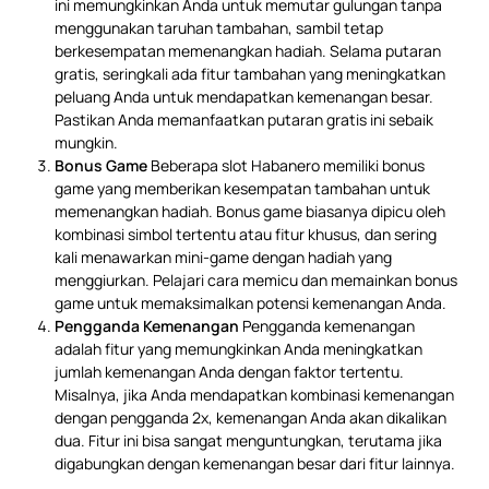
ini memungkinkan Anda untuk memutar gulungan tanpa
menggunakan taruhan tambahan, sambil tetap
berkesempatan memenangkan hadiah. Selama putaran
gratis, seringkali ada fitur tambahan yang meningkatkan
peluang Anda untuk mendapatkan kemenangan besar.
Pastikan Anda memanfaatkan putaran gratis ini sebaik
mungkin.
Bonus Game
Beberapa slot Habanero memiliki bonus
game yang memberikan kesempatan tambahan untuk
memenangkan hadiah. Bonus game biasanya dipicu oleh
kombinasi simbol tertentu atau fitur khusus, dan sering
kali menawarkan mini-game dengan hadiah yang
menggiurkan. Pelajari cara memicu dan memainkan bonus
game untuk memaksimalkan potensi kemenangan Anda.
Pengganda Kemenangan
Pengganda kemenangan
adalah fitur yang memungkinkan Anda meningkatkan
jumlah kemenangan Anda dengan faktor tertentu.
Misalnya, jika Anda mendapatkan kombinasi kemenangan
dengan pengganda 2x, kemenangan Anda akan dikalikan
dua. Fitur ini bisa sangat menguntungkan, terutama jika
digabungkan dengan kemenangan besar dari fitur lainnya.