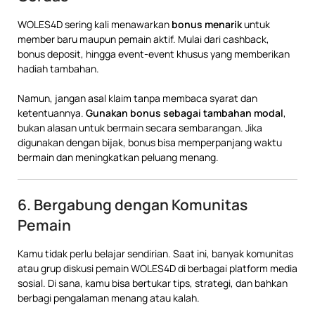
WOLES4D sering kali menawarkan
bonus menarik
untuk
member baru maupun pemain aktif. Mulai dari cashback,
bonus deposit, hingga event-event khusus yang memberikan
hadiah tambahan.
Namun, jangan asal klaim tanpa membaca syarat dan
ketentuannya.
Gunakan bonus sebagai tambahan modal
,
bukan alasan untuk bermain secara sembarangan. Jika
digunakan dengan bijak, bonus bisa memperpanjang waktu
bermain dan meningkatkan peluang menang.
6. Bergabung dengan Komunitas
Pemain
Kamu tidak perlu belajar sendirian. Saat ini, banyak komunitas
atau grup diskusi pemain WOLES4D di berbagai platform media
sosial. Di sana, kamu bisa bertukar tips, strategi, dan bahkan
berbagi pengalaman menang atau kalah.