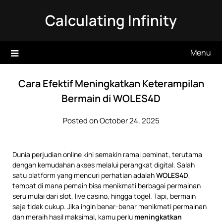
Skip
Calculating Infinity
to
content
Menu
Cara Efektif Meningkatkan Keterampilan
Bermain di WOLES4D
Posted on October 24, 2025
Dunia perjudian online kini semakin ramai peminat, terutama
dengan kemudahan akses melalui perangkat digital. Salah
satu platform yang mencuri perhatian adalah
WOLES4D
,
tempat di mana pemain bisa menikmati berbagai permainan
seru mulai dari slot, live casino, hingga togel. Tapi, bermain
saja tidak cukup. Jika ingin benar-benar menikmati permainan
dan meraih hasil maksimal, kamu perlu
meningkatkan