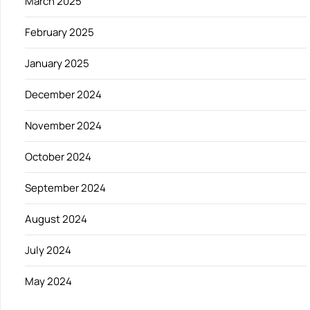
March 2025
February 2025
January 2025
December 2024
November 2024
October 2024
September 2024
August 2024
July 2024
May 2024