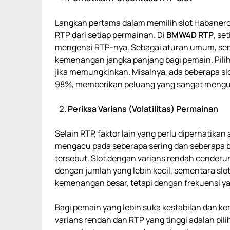
Langkah pertama dalam memilih slot Habaner
RTP dari setiap permainan. Di
BMW4D RTP
, se
mengenai RTP-nya. Sebagai aturan umum, sema
kemenangan jangka panjang bagi pemain. Pilihl
jika memungkinkan. Misalnya, ada beberapa sl
98%, memberikan peluang yang sangat mengu
Periksa Varians (Volatilitas) Permainan
Selain RTP, faktor lain yang perlu diperhatikan
mengacu pada seberapa sering dan seberapa b
tersebut. Slot dengan varians rendah cender
dengan jumlah yang lebih kecil, sementara slo
kemenangan besar, tetapi dengan frekuensi yan
Bagi pemain yang lebih suka kestabilan dan k
varians rendah dan RTP yang tinggi adalah piliha