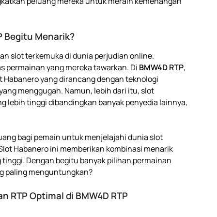
ngkatkan peluang mereka untuk meraih kemenangan
 Begitu Menarik?
n slot terkemuka di dunia perjudian online.
tas permainan yang mereka tawarkan. Di
BMW4D RTP
,
t Habanero yang dirancang dengan teknologi
 yang menggugah. Namun, lebih dari itu, slot
lebih tinggi dibandingkan banyak penyedia lainnya,
ng bagi pemain untuk menjelajahi dunia slot
ot Habanero ini memberikan kombinasi menarik
tinggi. Dengan begitu banyak pilihan permainan
ang paling menguntungkan?
an RTP Optimal di BMW4D RTP