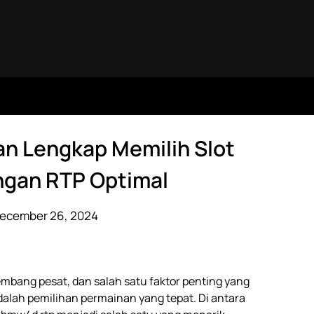
 Lengkap Memilih Slot
gan RTP Optimal
December 26, 2024
kembang pesat, dan salah satu faktor penting yang
lah pemilihan permainan yang tepat. Di antara