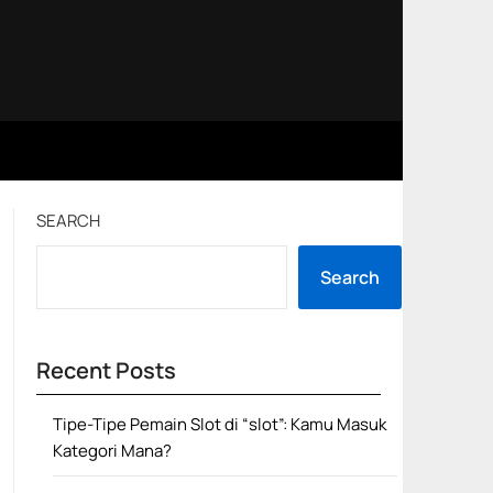
SEARCH
Search
Recent Posts
Tipe-Tipe Pemain Slot di “slot”: Kamu Masuk
Kategori Mana?