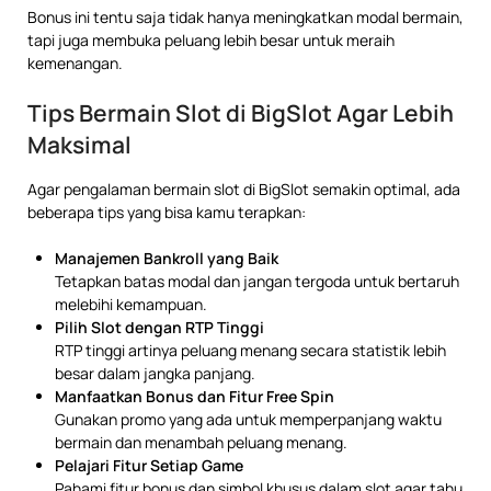
Bonus ini tentu saja tidak hanya meningkatkan modal bermain,
tapi juga membuka peluang lebih besar untuk meraih
kemenangan.
Tips Bermain Slot di BigSlot Agar Lebih
Maksimal
Agar pengalaman bermain slot di BigSlot semakin optimal, ada
beberapa tips yang bisa kamu terapkan:
Manajemen Bankroll yang Baik
Tetapkan batas modal dan jangan tergoda untuk bertaruh
melebihi kemampuan.
Pilih Slot dengan RTP Tinggi
RTP tinggi artinya peluang menang secara statistik lebih
besar dalam jangka panjang.
Manfaatkan Bonus dan Fitur Free Spin
Gunakan promo yang ada untuk memperpanjang waktu
bermain dan menambah peluang menang.
Pelajari Fitur Setiap Game
Pahami fitur bonus dan simbol khusus dalam slot agar tahu