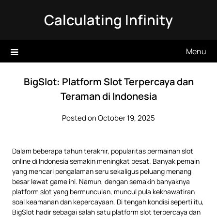
Skip
Calculating Infinity
to
content
Menu
BigSlot: Platform Slot Terpercaya dan
Teraman di Indonesia
Posted on October 19, 2025
Dalam beberapa tahun terakhir, popularitas permainan slot
online di Indonesia semakin meningkat pesat. Banyak pemain
yang mencari pengalaman seru sekaligus peluang menang
besar lewat game ini. Namun, dengan semakin banyaknya
platform
slot
yang bermunculan, muncul pula kekhawatiran
soal keamanan dan kepercayaan. Di tengah kondisi seperti itu,
BigSlot hadir sebagai salah satu platform slot terpercaya dan