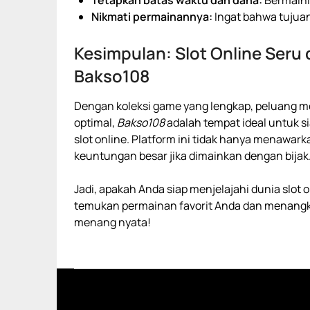
Tetapkan batas waktu dan dana:
Bermainl
Nikmati permainannya:
Ingat bahwa tujua
Kesimpulan: Slot Online Ser
Bakso108
Dengan koleksi game yang lengkap, peluang 
optimal,
Bakso108
adalah tempat ideal untuk s
slot online. Platform ini tidak hanya menawark
keuntungan besar jika dimainkan dengan bijak
Jadi, apakah Anda siap menjelajahi dunia slot
temukan permainan favorit Anda dan menang
menang nyata!