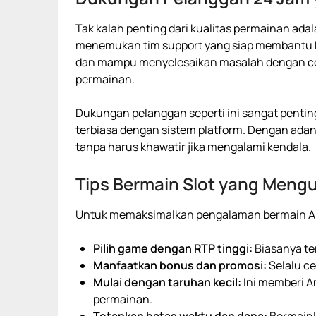
Tak kalah penting dari kualitas permainan ada
menemukan tim support yang siap membantu kap
dan mampu menyelesaikan masalah dengan cepat
permainan.
Dukungan pelanggan seperti ini sangat penti
terbiasa dengan sistem platform. Dengan adan
tanpa harus khawatir jika mengalami kendala.
Tips Bermain Slot yang Men
Untuk memaksimalkan pengalaman bermain A
Pilih game dengan RTP tinggi:
Biasanya te
Manfaatkan bonus dan promosi:
Selalu c
Mulai dengan taruhan kecil:
Ini memberi A
permainan.