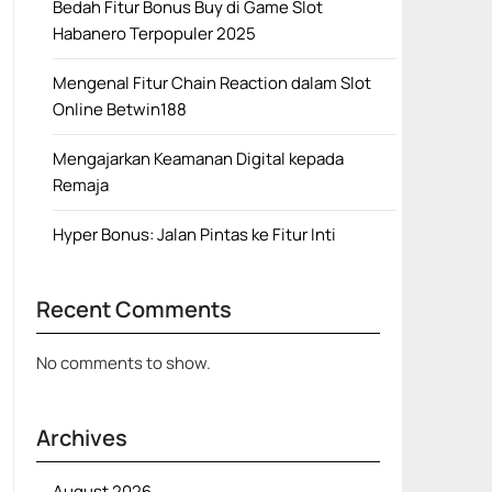
Bedah Fitur Bonus Buy di Game Slot
Habanero Terpopuler 2025
Mengenal Fitur Chain Reaction dalam Slot
Online Betwin188
Mengajarkan Keamanan Digital kepada
Remaja
Hyper Bonus: Jalan Pintas ke Fitur Inti
Recent Comments
No comments to show.
Archives
August 2026