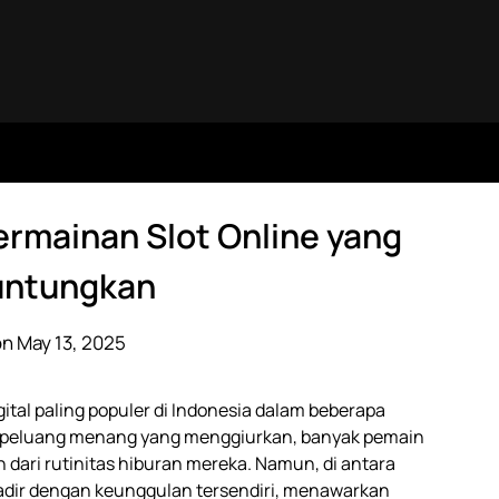
rmainan Slot Online yang
ntungkan
n May 13, 2025
gital paling populer di Indonesia dalam beberapa
 peluang menang yang menggiurkan, banyak pemain
 dari rutinitas hiburan mereka. Namun, di antara
dir dengan keunggulan tersendiri, menawarkan