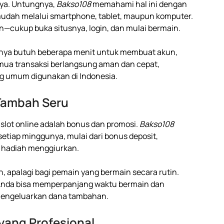
ya. Untungnya,
Bakso108
memahami hal ini dengan
 mudah melalui smartphone, tablet, maupun komputer.
—cukup buka situsnya, login, dan mulai bermain.
anya butuh beberapa menit untuk membuat akun,
mua transaksi berlangsung aman dan cepat,
 umum digunakan di Indonesia.
Tambah Seru
 slot online adalah bonus dan promosi.
Bakso108
iap minggunya, mulai dari bonus deposit,
 hadiah menggiurkan.
, apalagi bagi pemain yang bermain secara rutin.
Anda bisa memperpanjang waktu bermain dan
mengeluarkan dana tambahan.
ang Profesional