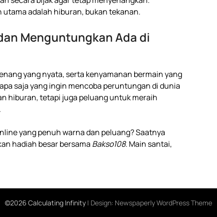
ah secara bijak agar tetap menyenangkan.
n utama adalah hiburan, bukan tekanan.
u dan Menguntungkan Ada di
menang yang nyata, serta kenyamanan bermain yang
iapa saja yang ingin mencoba peruntungan di dunia
an hiburan, tetapi juga peluang untuk meraih
.
 online yang penuh warna dan peluang? Saatnya
kan hadiah besar bersama
Bakso108
. Main santai,
©2026 Calculating Infinity
| Design:
Newspaperly WordPress Theme