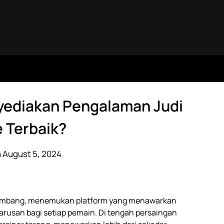
ediakan Pengalaman Judi
e Terbaik?
 August 5, 2024
rkembang, menemukan platform yang menawarkan
rusan bagi setiap pemain. Di tengah persaingan