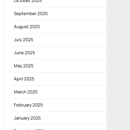
October 2025
September 2025
August 2025
July 2025
June 2025
May 2025
April 2025
March 2025
February 2025
January 2025