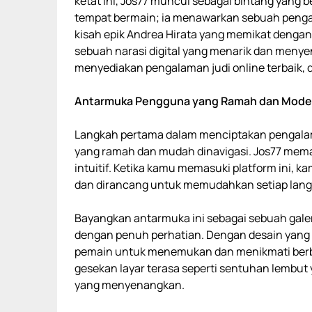
ketat ini, Jos77 muncul sebagai bintang yang 
tempat bermain; ia menawarkan sebuah peng
kisah epik Andrea Hirata yang memikat dengan
sebuah narasi digital yang menarik dan menyen
menyediakan pengalaman judi online terbaik,
Antarmuka Pengguna yang Ramah dan Mode
Langkah pertama dalam menciptakan pengalam
yang ramah dan mudah dinavigasi. Jos77 mema
intuitif. Ketika kamu memasuki platform ini,
dan dirancang untuk memudahkan setiap lan
Bayangkan antarmuka ini sebagai sebuah galer
dengan penuh perhatian. Dengan desain yan
pemain untuk menemukan dan menikmati berbag
gesekan layar terasa seperti sentuhan lembu
yang menyenangkan.