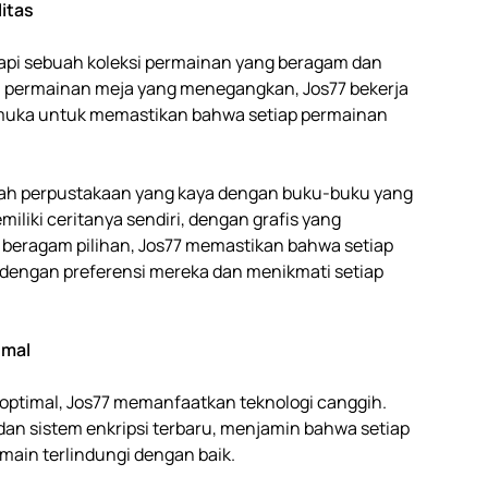
itas
api sebuah koleksi permainan yang beragam dan
ga permainan meja yang menegangkan, Jos77 bekerja
muka untuk memastikan bahwa setiap permainan
uah perpustakaan yang kaya dengan buku-buku yang
liki ceritanya sendiri, dengan grafis yang
n beragam pilihan, Jos77 memastikan bahwa setiap
dengan preferensi mereka dan menikmati setiap
imal
ptimal, Jos77 memanfaatkan teknologi canggih.
 dan sistem enkripsi terbaru, menjamin bahwa setiap
main terlindungi dengan baik.