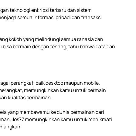
gan teknologi enkripsi terbaru dan sistem
menjaga semua informasi pribadi dan transaksi
eng kokoh yang melindungi semua rahasia dan
u bisa bermain dengan tenang, tahu bahwa data dan
gai perangkat, baik desktop maupun mobile.
nis perangkat, memungkinkan kamu untuk bermain
kan kualitas permainan.
dela yang membawamu ke dunia permainan dari
aman, Jos77 memungkinkan kamu untuk menikmati
enangkan.