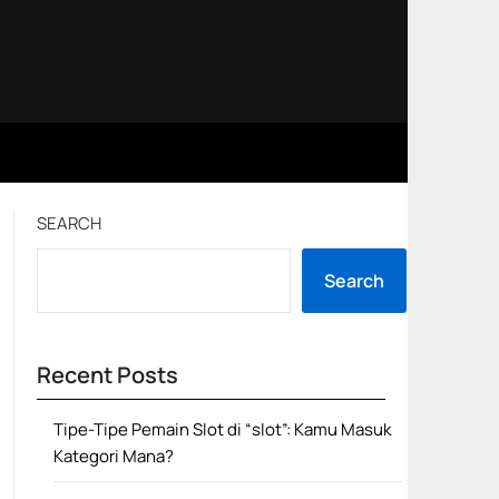
SEARCH
Search
Recent Posts
Tipe-Tipe Pemain Slot di “slot”: Kamu Masuk
Kategori Mana?