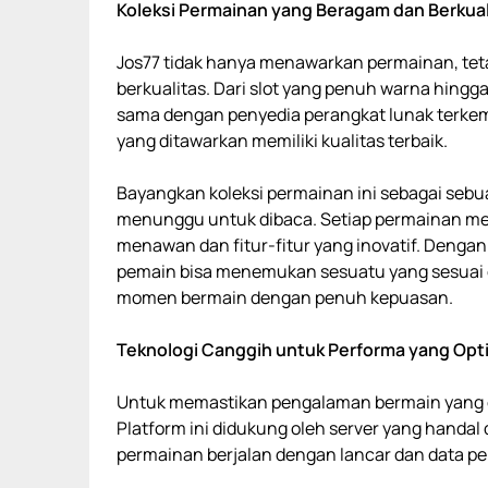
Koleksi Permainan yang Beragam dan Berkual
Jos77 tidak hanya menawarkan permainan, tet
berkualitas. Dari slot yang penuh warna hing
sama dengan penyedia perangkat lunak terke
yang ditawarkan memiliki kualitas terbaik.
Bayangkan koleksi permainan ini sebagai seb
menunggu untuk dibaca. Setiap permainan memi
menawan dan fitur-fitur yang inovatif. Denga
pemain bisa menemukan sesuatu yang sesuai 
momen bermain dengan penuh kepuasan.
Teknologi Canggih untuk Performa yang Opt
Untuk memastikan pengalaman bermain yang o
Platform ini didukung oleh server yang handal
permainan berjalan dengan lancar dan data pe