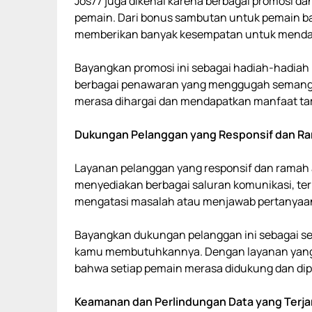
Jos77 juga dikenal karena berbagai promosi d
pemain. Dari bonus sambutan untuk pemain bar
memberikan banyak kesempatan untuk mendapat
Bayangkan promosi ini sebagai hadiah-hadiah
berbagai penawaran yang menggugah semangat
merasa dihargai dan mendapatkan manfaat tam
Dukungan Pelanggan yang Responsif dan R
Layanan pelanggan yang responsif dan ramah a
menyediakan berbagai saluran komunikasi, te
mengatasi masalah atau menjawab pertanyaan
Bayangkan dukungan pelanggan ini sebagai s
kamu membutuhkannya. Dengan layanan yang 
bahwa setiap pemain merasa didukung dan dipe
Keamanan dan Perlindungan Data yang Terj