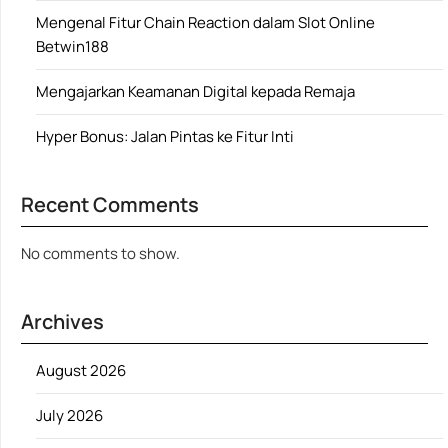
Mengenal Fitur Chain Reaction dalam Slot Online
Betwin188
Mengajarkan Keamanan Digital kepada Remaja
Hyper Bonus: Jalan Pintas ke Fitur Inti
Recent Comments
No comments to show.
Archives
August 2026
July 2026