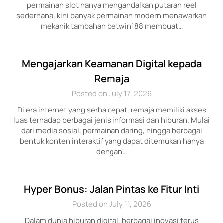
permainan slot hanya mengandalkan putaran reel
sederhana, kini banyak permainan modern menawarkan
mekanik tambahan betwin188 membuat…
Mengajarkan Keamanan Digital kepada
Remaja
Posted on July 17, 2026
Di era internet yang serba cepat, remaja memiliki akses
luas terhadap berbagai jenis informasi dan hiburan. Mulai
dari media sosial, permainan daring, hingga berbagai
bentuk konten interaktif yang dapat ditemukan hanya
dengan…
Hyper Bonus: Jalan Pintas ke Fitur Inti
Posted on July 11, 2026
Dalam dunia hiburan digital, berbagai inovasi terus