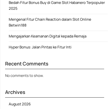
Bedah Fitur Bonus Buy di Game Slot Habanero Terpopuler
2025
Mengenal Fitur Chain Reaction dalam Slot Online
Betwin188
Mengajarkan Keamanan Digital kepada Remaja
Hyper Bonus: Jalan Pintas ke Fitur Inti
Recent Comments
No comments to show.
Archives
August 2026