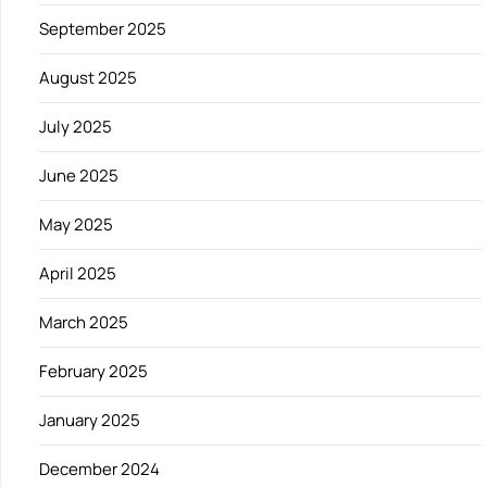
September 2025
August 2025
July 2025
June 2025
May 2025
April 2025
March 2025
February 2025
January 2025
December 2024