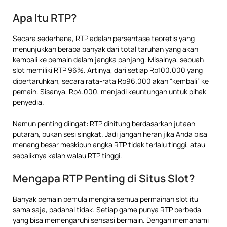
Apa Itu RTP?
Secara sederhana, RTP adalah persentase teoretis yang
menunjukkan berapa banyak dari total taruhan yang akan
kembali ke pemain dalam jangka panjang. Misalnya, sebuah
slot memiliki RTP 96%. Artinya, dari setiap Rp100.000 yang
dipertaruhkan, secara rata-rata Rp96.000 akan “kembali” ke
pemain. Sisanya, Rp4.000, menjadi keuntungan untuk pihak
penyedia.
Namun penting diingat: RTP dihitung berdasarkan jutaan
putaran, bukan sesi singkat. Jadi jangan heran jika Anda bisa
menang besar meskipun angka RTP tidak terlalu tinggi, atau
sebaliknya kalah walau RTP tinggi.
Mengapa RTP Penting di Situs Slot?
Banyak pemain pemula mengira semua permainan slot itu
sama saja, padahal tidak. Setiap game punya RTP berbeda
yang bisa memengaruhi sensasi bermain. Dengan memahami