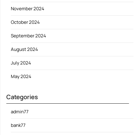
November 2024
October 2024
September 2024
August 2024
July 2024
May 2024
Categories
admin77
bank77