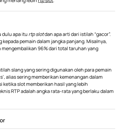
ang menang lebih
rtp slot
.
 dulu apa itu
rtp slot
dan apa arti dari istilah “gacor”.
g kepada pemain dalam jangka panjang. Misalnya,
an mengembalikan 96% dari total taruhan yang
stilah slang yang sering digunakan oleh para pemain
s’, alias sering memberikan kemenangan dalam
i ketika slot memberikan hasil yang lebih
knis RTP adalah angka rata-rata yang berlaku dalam
or