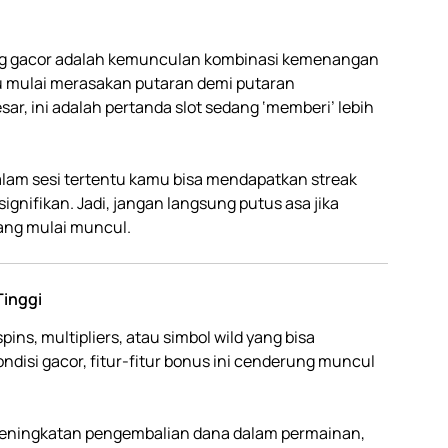
dang gacor adalah kemunculan kombinasi kemenangan
mu mulai merasakan putaran demi putaran
r, ini adalah pertanda slot sedang ‘memberi’ lebih
dalam sesi tertentu kamu bisa mendapatkan streak
ifikan. Jadi, jangan langsung putus asa jika
ang mulai muncul.
Tinggi
spins, multipliers, atau simbol wild yang bisa
disi gacor, fitur-fitur bonus ini cenderung muncul
 peningkatan pengembalian dana dalam permainan,