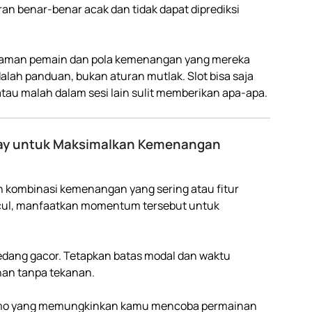
an benar-benar acak dan tidak dapat diprediksi
ngalaman pemain dan pola kemenangan yang mereka
adalah panduan, bukan aturan mutlak. Slot bisa saja
au malah dalam sesi lain sulit memberikan apa-apa.
lay untuk Maksimalkan Kemenangan
 kombinasi kemenangan yang sering atau fitur
uncul, manfaatkan momentum tersebut untuk
sedang gacor. Tetapkan batas modal dan waktu
nan tanpa tekanan.
demo yang memungkinkan kamu mencoba permainan