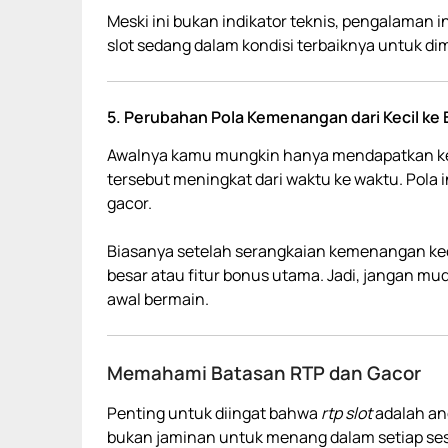
Meski ini bukan indikator teknis, pengalama
slot sedang dalam kondisi terbaiknya untuk di
5.
Perubahan Pola Kemenangan dari Kecil ke 
Awalnya kamu mungkin hanya mendapatkan ke
tersebut meningkat dari waktu ke waktu. Pola 
gacor.
Biasanya setelah serangkaian kemenangan kec
besar atau fitur bonus utama. Jadi, jangan m
awal bermain.
Memahami Batasan RTP dan Gacor
Penting untuk diingat bahwa
rtp slot
adalah ang
bukan jaminan untuk menang dalam setiap s