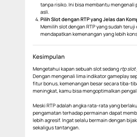
tanpa risiko. Ini bisa membantu mengenali
asli.
Pilih Slot dengan RTP yang Jelas dan Komp
Memilih slot dengan RTP yang sudah teruj
mendapatkan kemenangan yang lebih kons
Kesimpulan
Mengetahui kapan sebuah slot sedang
rtp slot
Dengan mengenali lima indikator gameplay s
fitur bonus, kemenangan besar secara tiba-tib
meningkat, kamu bisa mengoptimalkan penga
Meski RTP adalah angka rata-rata yang berla
pengamatan terhadap permainan dapat memb
lebih agresif. Ingat selalu bermain dengan bij
sekaligus tantangan.