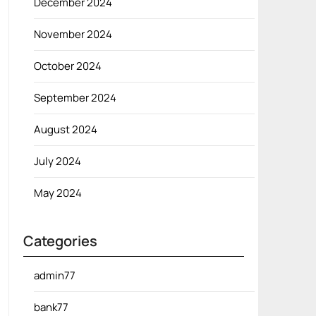
December 2024
November 2024
October 2024
September 2024
August 2024
July 2024
May 2024
Categories
admin77
bank77