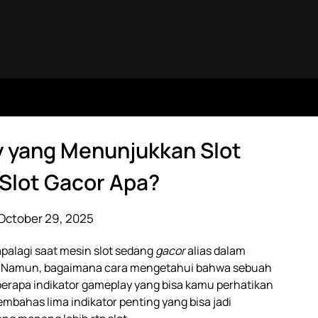
y yang Menunjukkan Slot
Slot Gacor Apa?
October 29, 2025
alagi saat mesin slot sedang
gacor
alias dalam
g. Namun, bagaimana cara mengetahui bahwa sebuah
erapa indikator gameplay yang bisa kamu perhatikan
mbahas lima indikator penting yang bisa jadi