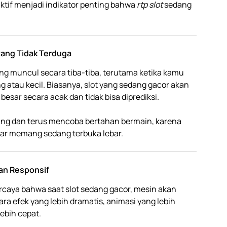
ktif menjadi indikator penting bahwa
rtp slot
sedang
yang Tidak Terduga
ng muncul secara tiba-tiba, terutama ketika kamu
atau kecil. Biasanya, slot yang sedang gacor akan
sar secara acak dan tidak bisa diprediksi.
ung dan terus mencoba bertahan bermain, karena
r memang sedang terbuka lebar.
an Responsif
rcaya bahwa saat slot sedang gacor, mesin akan
uara efek yang lebih dramatis, animasi yang lebih
ebih cepat.