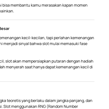
n ini bisa membantu kamu merasakan kapan momen
mainkan.
Besar
menangan kecil-kecilan, tapi perlahan kemenangan
ini menjadi sinyal bahwa slot mulai memasuki fase
il, slot akan mempersiapkan putaran dengan hadiah
udah menyerah saat hanya dapat kemenangan kecil di
ka teoretis yang berlaku dalam jangka panjang, dan
esi. Slot menggunakan RNG (Random Number