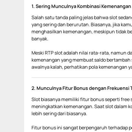
1.
Sering Munculnya Kombinasi Kemenangan
Salah satu tanda paling jelas bahwa slot se
yang sering dan berurutan. Biasanya, jika ka
menghasilkan kemenangan, meskipun tidak besa
banyak.
Meski RTP slot adalah nilai rata-rata, namun 
kemenangan yang membuat saldo bertambah sign
awalnya kalah, perhatikan pola kemenangan y
2.
Munculnya Fitur Bonus dengan Frekuensi 
Slot biasanya memiliki fitur bonus seperti free 
meningkatkan kemenangan. Saat slot dalam kon
lebih sering dari biasanya.
Fitur bonus ini sangat berpengaruh terhadap